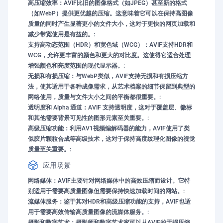
高压缩效率：AVIF比旧的图像格式（如JPEG）甚至新的格式
（如WebP）提供更优越的压缩。这意味着它可以在保持高图像
质量的同时产生显著更小的文件大小，这对于更快的网页加载和
减少带宽使用是有益的。:
支持高动态范围（HDR）和宽色域（WCG）：AVIF支持HDR和
WCG，允许更丰富的颜色和更大的对比度。这使得它适合处理
增强颜色和亮度范围的现代显示器。:
无损和有损压缩：与WebP类似，AVIF支持无损和有损压缩方
法，使其适用于各种成像需求，从艺术档案的细节保留到典型的
网络使用，质量与文件大小之间的平衡都很重要。:
透明度和 Alpha 通道：AVIF 支持透明度，这对于覆盖层、徽标
和其他需要背景可见性的图形元素至关重要。:
高级压缩功能：利用AV1视频编解码器的能力，AVIF使用了类
似胶片颗粒合成等高级技术，这对于保持高度纹理化图像的视觉
质量至关重要。:
应用场景
网络媒体：AVIF主要针对网络媒体中的高效压缩而设计。它特
别适用于需要高质量图像但需要保持快速加载时间的网站。:
流媒体服务：鉴于其对HDR和高级压缩功能的支持，AVIF也适
用于需要高效传输高质量图像的流媒体服务。:
摄影和数字艺术：摄影师和数字艺术家可以从AVIF的无损压缩