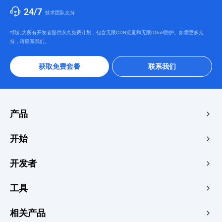
24/7
技术团队支持
*我们为所有开发者提供永久免费计划，包含无限CDN流量和无限DDoS防护。如需更多支
持，请联系我们。
获取免费套餐
联系我们
产品
边缘加速与安全
开始
边缘媒体
价格中心
开发者
边缘函数
快速启动
创客
文档
工具
控制台
图像渲染器
学习
开发人员中心
网站速度测试
相关产品
博客