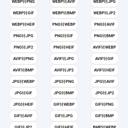
WEBP转PNG
WEBP转AVIF
WEBP转JPG
WEBP转GIF
WEBP转BMP
WEBP转JP2
WEBP转HEIF
PNG转WEBP
PNG转AVIF
PNG转JPG
PNG转GIF
PNG转BMP
PNG转JP2
PNG转HEIF
AVIF转WEBP
AVIF转PNG
AVIF转JPG
AVIF转GIF
AVIF转BMP
AVIF转JP2
AVIF转HEIF
JPG转WEBP
JPG转PNG
JPG转AVIF
JPG转GIF
JPG转BMP
JPG转JP2
JPG转HEIF
GIF转WEBP
GIF转PNG
GIF转AVIF
GIF转JPG
GIF转BMP
GIF转JP2
GIF转HEIF
BMP转WEBP