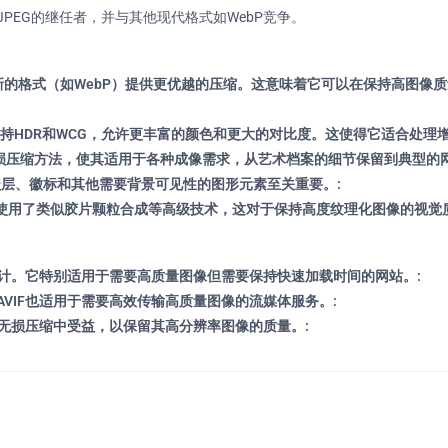
PEG的继任者，并与其他现代格式如WebP竞争。
甚至新的格式（如WebP）提供更优越的压缩。这意味着它可以在保持高图
F支持HDR和WCG，允许更丰富的颜色和更大的对比度。这使得它适合处理
和有损压缩方法，使其适用于各种成像需求，从艺术档案的细节保留到典型的
对于覆盖层、徽标和其他需要背景可见性的图形元素至关重要。:
IF使用了类似胶片颗粒合成等高级技术，这对于保持高度纹理化图像的视觉
设计。它特别适用于需要高质量图像但需要保持快速加载时间的网站。:
VIF也适用于需要高效传输高质量图像的流媒体服务。:
的无损压缩中受益，以保留其高分辨率图像的质量。: