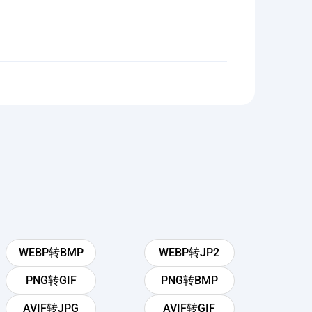
WEBP转BMP
WEBP转JP2
PNG转GIF
PNG转BMP
AVIF转JPG
AVIF转GIF