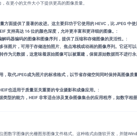
能力，在更小的文件大小下提供更高的图像质量。
像质量方面提供了显著的改进。这主要归功于它使用的 HEVC，比 JPEG 中
，HEIF 支持高达 16 位的颜色深度，允许更丰富和更详细的图像。:
级编解码器编码的图像和图像序列，提供了压缩和存储图像的灵活性。:
含多张图片，可用于存储连拍照片、焦点堆栈或动画的图像序列。它还可以
旋转作为元数据，这意味着原始图像可以被重建，保留原始数据而不进行永
统中采用，取代JPEG成为照片的标准格式，以节省存储空间同时保持高图像质
EIF也适用于质量至关重要的专业摄影和成像应用。:
类型的能力，HEIF 非常适合涉及复杂图像集合的应用程序，如数字相册
位图数字图像的光栅图形图像文件格式。这种格式由微软开发，并随Wind