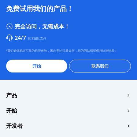
免费试用我们的产品！
完全访问，无需成本！
24/7
技术团队支持
*我们确保稳定可靠的托管体验，因此无论流量如何，您的网站都能保持快速响应！
开始
联系我们
产品
边缘加速与安全
开始
边缘媒体
价格中心
开发者
边缘函数
快速启动
创客