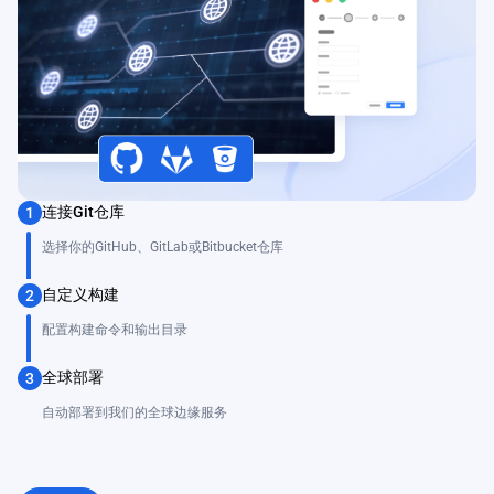
连接Git仓库
1
选择你的GitHub、GitLab或Bitbucket仓库
自定义构建
2
配置构建命令和输出目录
全球部署
3
自动部署到我们的全球边缘服务