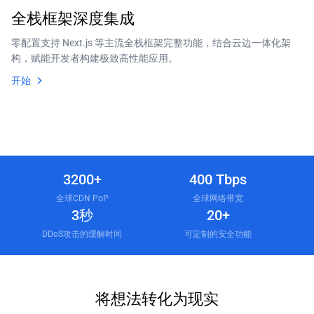
全栈框架深度集成
零配置支持 Next.js 等主流全栈框架完整功能，结合云边一体化架
构，赋能开发者构建极致高性能应用。
开始
3200+
400 Tbps
全球CDN PoP
全球网络带宽
3秒
20+
DDoS攻击的缓解时间
可定制的安全功能
将想法转化为现实