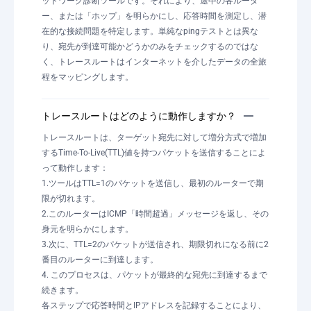
ットワーク診断ツールです。それにより、途中の各ルータ
ー、または「ホップ」を明らかにし、応答時間を測定し、潜
在的な接続問題を特定します。単純なpingテストとは異な
り、宛先が到達可能かどうかのみをチェックするのではな
く、トレースルートはインターネットを介したデータの全旅
程をマッピングします。
トレースルートはどのように動作しますか？
トレースルートは、ターゲット宛先に対して増分方式で増加
するTime-To-Live(TTL)値を持つパケットを送信することによ
って動作します：
1.ツールはTTL=1のパケットを送信し、最初のルーターで期
限が切れます。
2.このルーターはICMP「時間超過」メッセージを返し、その
身元を明らかにします。
3.次に、TTL=2のパケットが送信され、期限切れになる前に2
番目のルーターに到達します。
4. このプロセスは、パケットが最終的な宛先に到達するまで
続きます。
各ステップで応答時間とIPアドレスを記録することにより、