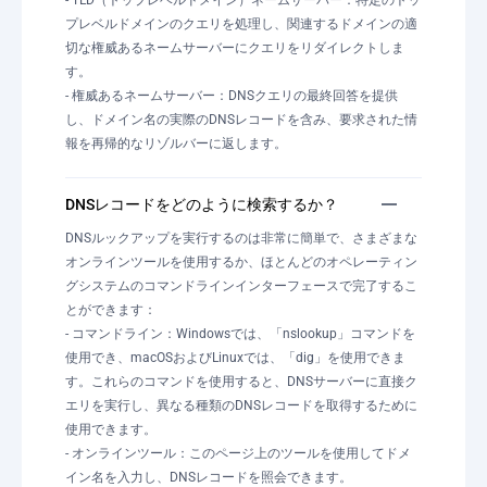
- TLD（トップレベルドメイン）ネームサーバー：特定のトッ
プレベルドメインのクエリを処理し、関連するドメインの適
切な権威あるネームサーバーにクエリをリダイレクトしま
す。
- 権威あるネームサーバー：DNSクエリの最終回答を提供
し、ドメイン名の実際のDNSレコードを含み、要求された情
報を再帰的なリゾルバーに返します。
DNSレコードをどのように検索するか？
DNSルックアップを実行するのは非常に簡単で、さまざまな
オンラインツールを使用するか、ほとんどのオペレーティン
グシステムのコマンドラインインターフェースで完了するこ
とができます：
- コマンドライン：Windowsでは、「nslookup」コマンドを
使用でき、macOSおよびLinuxでは、「dig」を使用できま
す。これらのコマンドを使用すると、DNSサーバーに直接ク
エリを実行し、異なる種類のDNSレコードを取得するために
使用できます。
- オンラインツール：このページ上のツールを使用してドメ
イン名を入力し、DNSレコードを照会できます。