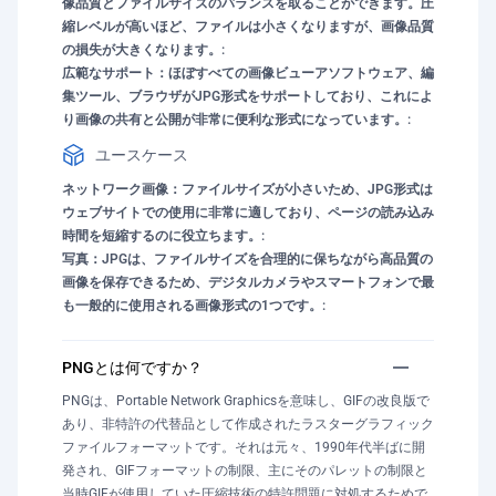
像品質とファイルサイズのバランスを取ることができます。圧
縮レベルが高いほど、ファイルは小さくなりますが、画像品質
の損失が大きくなります。:
広範なサポート：ほぼすべての画像ビューアソフトウェア、編
集ツール、ブラウザがJPG形式をサポートしており、これによ
り画像の共有と公開が非常に便利な形式になっています。:
ユースケース
ネットワーク画像：ファイルサイズが小さいため、JPG形式は
ウェブサイトでの使用に非常に適しており、ページの読み込み
時間を短縮するのに役立ちます。:
写真：JPGは、ファイルサイズを合理的に保ちながら高品質の
画像を保存できるため、デジタルカメラやスマートフォンで最
も一般的に使用される画像形式の1つです。:
PNGとは何ですか？
PNGは、Portable Network Graphicsを意味し、GIFの改良版で
あり、非特許の代替品として作成されたラスターグラフィック
ファイルフォーマットです。それは元々、1990年代半ばに開
発され、GIFフォーマットの制限、主にそのパレットの制限と
当時GIFが使用していた圧縮技術の特許問題に対処するためで