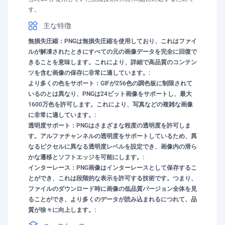
す。
主な特徴
無損失圧縮：PNGは無損失圧縮を使用しており、これはファイ
ルが解凍されたときにすべての元の画像データを完全に回復で
きることを意味します。これにより、詳細で高品質のコンテン
ツを含む画像の保存に非常に適しています。:
より多くの色をサポート：GIFが256色の調色板に制限されて
いるのとは異なり、PNGは24ビット画像をサポートし、最大
1600万色を許可します。これにより、写真などの複雑な画像
に非常に適しています。:
透明度サポート：PNGはさまざまな程度の透明度を許可しま
す。アルファチャンネルの透明度をサポートしているため、異
なるピクセルに異なる透明度レベルを設定でき、画像内の滑ら
かな遷移とソフトエッジを可能にします。:
インターレース：PNG画像はインターレースとして保存するこ
とができ、これは段階的な表示を許可する技術です。つまり、
ファイルのダウンロード時に画像の低品質バージョン全体を見
ることができ、より多くのデータが読み込まれるにつれて、品
質が徐々に向上します。: