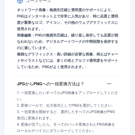
ユースケース
ネットワーク画像：無損失圧縮と透明度のサポートにより、
PNGはインターネット上で非常に人気があり、特に品質と透明
度が重要なロゴ、アイコン、その他のウェブグラフィックスに
使用されます。:
画像編集：PNGの無損失圧縮は、繰り返し保存しても品質が損
なわれないため、デジタルアートワークの中間段階を保存する
のに適しています。:
複雑なグラフィックス：高い詳細が必要な画像、例えばチャー
トやイラストなどには、多くの色とアルファ透明度をサポート
しているため、PNGがよく使用されます。:
JPGからPNGへの一括変換方法は？
一括変換したいすべてのJPG画像をアップロードしてくださ
い。
変換ツールで、出力形式としてPNGを選択してください。
一括変換を開始すると、選択したすべてのJPG画像がPNG
形式に変換されます。
変換が完了したら、すべてのバッチ変換されたPNG画像を
ローカルデバイスにダウンロードしてください。