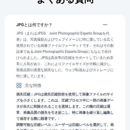
JPGとは何ですか？
JPG（またはJPEG、Joint Photographic Experts Groupを代
表）は、写真撮影およびウェブイメージに特に適している広く
使用されている画像ファイルフォーマットです。それはその創
設者であるJoint Photographic Experts Groupにちなんで名付
けられました。JPGは高水準の圧縮をサポートしているため非
常に人気があり、これによりファイルサイズが大幅に減少し、
視覚品質の過度な損失なしに、ウェブ転送およびストレージに
特に適しています。
主な特徴
損失圧縮：JPGは損失圧縮技術を使用して画像ファイルのサイ
ズを小さくします。これは、圧縮プロセス中に一部の画像デー
タが永久に削除されることを意味します。この種の圧縮は通
常、画像品質の損失を引き起こし、特に画像を繰り返し編集し
て保存する際に顕著です。:
調整可能な圧縮レベル：ユーザーは圧縮レベルを選択して、画