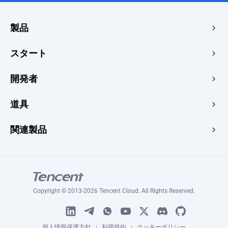
製品
エッジアクセラレーション＆セキュリティ
スタート
エッジメディア
価格
開発者
辺縁関数
迅速に起動する
メーカー
ドキュメンテーション
道具
コンソール
イメージレンダラー
勉強する
開発者センター
ウェブサイトのスピードテスト
関連製品
ブログ
画像コンバーター
トピック
Tencent RTC
署名生成器
チュートリアル
Tencent MPS
HLSプレイヤー
Tencent VooV Meeting
ピングテスト
Copyright © 2013-2026 Tencent Cloud. All Rights Reserved.
Tencent DNSPOD
SSL証明書チェッカー
WeSurvey
証明書ジェネレーター
個人情報保護方針
利用規約
クッキーポリシー