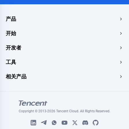
产品
边缘加速与安全
开始
边缘媒体
价格中心
开发者
边缘函数
快速启动
创客
文档
工具
控制台
图像渲染器
学习
开发人员中心
网站速度测试
相关产品
博客
图像转换器
专题
Tencent RTC
签名生成器
教程
腾讯云媒体处理
HLS播放器
腾讯会议国际版
延迟测试
Copyright © 2013-2026 Tencent Cloud. All Rights Reserved.
腾讯云 DNSPOD
SSL 证书检查器
腾讯问卷
证书生成器