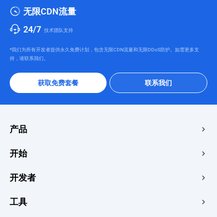
无限CDN流量
24/7
技术团队支持
*我们为所有开发者提供永久免费计划，包含无限CDN流量和无限DDoS防护。如需更多支
持，请联系我们。
获取免费套餐
联系我们
产品
边缘加速与安全
开始
边缘媒体
价格中心
开发者
边缘函数
快速启动
创客
文档
工具
控制台
图像渲染器
学习