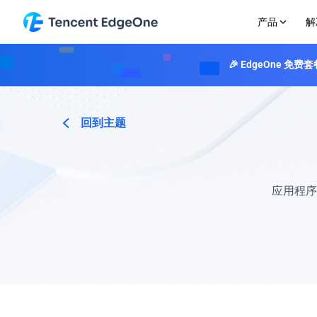
产品
解
🎉 EdgeOne
边缘加速
行业解决方案
参与互动
定价指南
关于我们
边缘安全
资源
文档
内容分发网络
学习中心
游戏
定价文档
为什么选择Edgeone
DDoS 保护
成功案例
以高速、安全和高可靠性赋能内容分发
提供网络安全及 EdgeOne 工作原理相关资源
电商与零售
网络节点图
实时缓解DDoS攻击
报告
智能加速
博客
Bot 管理
媒体与娱乐
活动
回到主题
通过智能路由加速动态内容
深入了解EdgeOne的技术和产品更新
通过智能机器人防
金融服务
开始使用
套餐与定价
L4代理
专题
Web 防护
Web 3.0
站点加速
免费套餐
支持TCP/UDP加速
EdgeOne 在 CDN 和安全领域的专业知识介绍
保护您的网站和应
安全防护
个人版套
VOD 演示
验证码
Makers
基础版套
应用程序
体验 EdgeOne 如何通过 AI 智能转码优化视频分发
通过多层验证码阻
Edge Functions
增值服务
工具
四层代理服务
提供用于 Web、网络和媒体优化的在线开发者工具