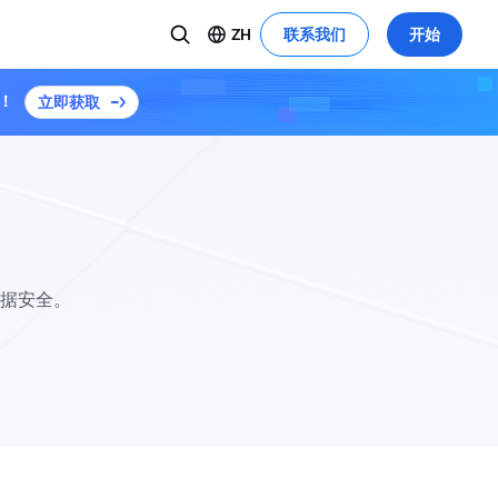
ZH
联系我们
开始
！
立即获取
媒体
社交媒体
开普勒计划 S3
了解更多
X
试用演示
全球黑客马拉松亮点
安全防护和构建
AI 智能转码优化视频分发
YouTube
Linkedin
EdgeOne的安全与加速功能助力《重生：
据安全。
1999》上线
所有成功案例