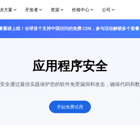
决方案
开发者
资源
价格中心
公司
 免费套餐重磅上线！全球首个支持中国访问的免费 CDN，参与活动解锁多个套餐
用例
边缘开发平台
开发构建
购买选项
合作伙伴
边缘
学习中心
API
全球业务扩展至中国
Makers
文档
套餐与定价
渠道合作伙伴
VOD
分钟级发布您的 Web 与 AI Agents 项目
了解如何使用 EdgeOne 在边缘进行加速、
增值服务
对等互联
通过 
Edge Functions
教程
护保护您的平台
在全球边缘网络上部署无服务器代码
分步指引快速实现 EdgeOne 各项能力
应用程序安全
技术支持
图像渲染
Github
用程序安全
在边缘生成图像
餐
Discord
餐
Telegram
安全通过最佳实践保护您的软件免受漏洞和攻击，确保代码和数
断自动化攻击
WhatsApp
开始免费试用