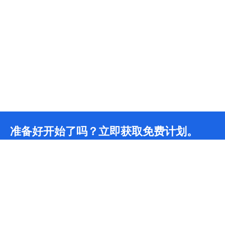
准备好开始了吗？立即获取免费计划。
无限CDN流量
24/7
技术团队支持
*我们为所有开发者提供永久免费计划，包含无限CDN流量和无限DDoS防护。如需更多支
持，请联系我们。