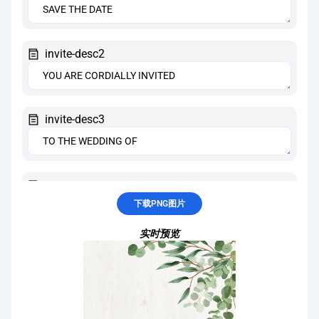
invite-desc2
invite-desc3
invite-name1
下载PNG图片
实时预览
invite-name2
invite-date