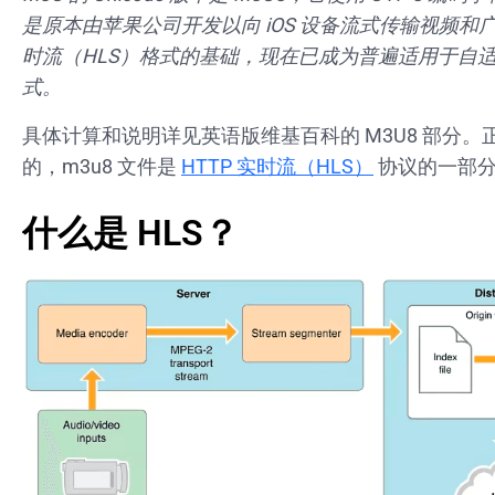
是原本由苹果公司开发以向 iOS 设备流式传输视频和广播
时流（HLS）格式的基础，现在已成为普遍适用于自
式。
具体计算和说明详见英语版维基百科的
M3U8
部分。
的，m3u8 文件是
HTTP 实时流（HLS）
协议的一部
什么是 HLS？