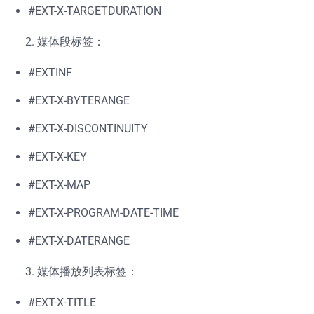
#EXT-X-TARGETDURATION
媒体段标签：
#EXTINF
#EXT-X-BYTERANGE
#EXT-X-DISCONTINUITY
#EXT-X-KEY
#EXT-X-MAP
#EXT-X-PROGRAM-DATE-TIME
#EXT-X-DATERANGE
媒体播放列表标签：
#EXT-X-TITLE