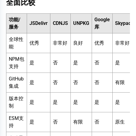
全面比较
功能/
Google
JSDelivr
CDNJS
UNPKG
Skypack
服务
库
全球性
优秀
非常好
良好
优秀
非常好
能
NPM包
是
否
是
否
是
支持
GitHub
是
否
否
否
有限
集成
版本控
是
是
是
是
是
制
ESM支
是
否
有限
否
原生
持