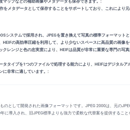
度マップなどの補助画像やメタデータも保存できます。:
集操作をメタデータとして保存することをサポートしており、これにより
よびmacOSシステムで採用され、JPEGを置き換えて写真の標準フォーマ
HEIFの高効率圧縮を利用して、より少ないスペースに高品質の画像を
ックレンジと色の忠実度により、HEIFは品質が非常に重要な専門の写
ータタイプを1つのファイルで処理する能力により、HEIFはデジタル
ンに非常に適しています。:
わるものとして開発された画像フォーマットです。JPEG 2000は、元のJP
EG）によって2000年に導入され、旧JPEG標準よりも強力で柔軟な代替案を提供す