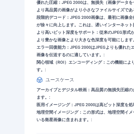
優れた圧縮：JPEG 2000は、無損失（画像デ
より高品質の画像がより小さなファイルサイズであ
段階的デコード：JPEG 2000画像は、最初に
が徐々に向上します。これは、遅いインターネット
より高いビット深度をサポート：従来のJPEG形式が
より豊かな画像とより大きな色深度を可能にします
エラー回復能力：JPEG 2000はJPEGより
画像を伝送するのに適しています。:
関心領域（ROI）エンコーディング：この機能に
す。:
ユースケース
アーカイブとデジタル映画：高品質の無損失圧縮のた
ます。:
医用イメージング：JPEG 2000は高ビット深
地理空間イメージング：この形式は、地理空間イメ
いる衛星画像に含まれます。: