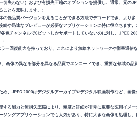
ータを一切失わない）および有損失圧縮のオプションを提供し、通常、元のJ
ることを意味します。:
画像全体の低品質バージョンを見ることができる方法でデコードでき、より
接続や迅速なプレビューが必要なアプリケーションに特に役立ちます。:
各色チャンネルで8ビットしかサポートしていないのに対し、JPEG 20
。:
も優れたエラー回復能力を持っており、これにより無線ネットワークや衛星通
より、画像の異なる部分を異なる品質でエンコードでき、重要な領域の品
め、JPEG 2000はデジタルアーカイブやデジタル映画制作など、画
度を処理する能力と無損失圧縮により、精度と詳細が非常に重要な医用イメー
ージングアプリケーションでも人気があり、特に大きな画像を処理し、