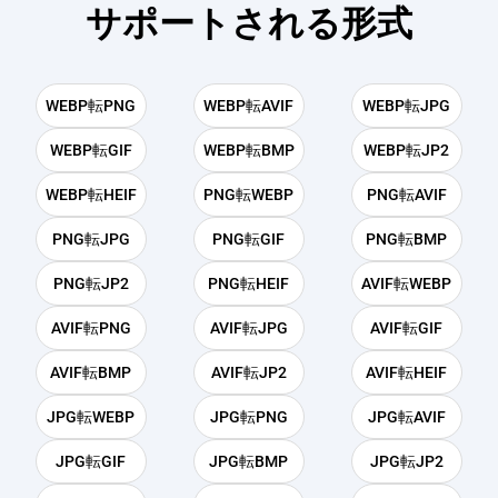
サポートされる形式
WEBP転PNG
WEBP転AVIF
WEBP転JPG
WEBP転GIF
WEBP転BMP
WEBP転JP2
WEBP転HEIF
PNG転WEBP
PNG転AVIF
PNG転JPG
PNG転GIF
PNG転BMP
PNG転JP2
PNG転HEIF
AVIF転WEBP
AVIF転PNG
AVIF転JPG
AVIF転GIF
AVIF転BMP
AVIF転JP2
AVIF転HEIF
JPG転WEBP
JPG転PNG
JPG転AVIF
JPG転GIF
JPG転BMP
JPG転JP2