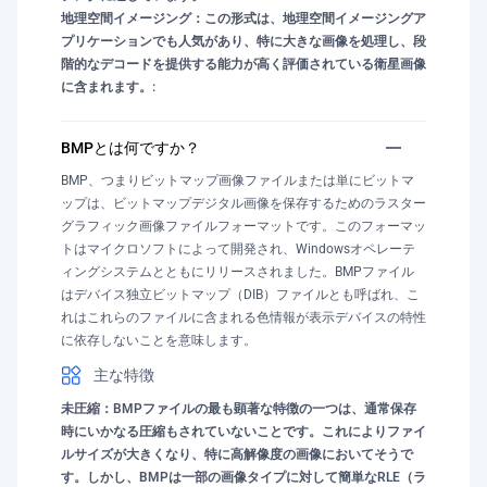
地理空間イメージング：この形式は、地理空間イメージングア
プリケーションでも人気があり、特に大きな画像を処理し、段
階的なデコードを提供する能力が高く評価されている衛星画像
に含まれます。:
BMPとは何ですか？
BMP、つまりビットマップ画像ファイルまたは単にビットマ
ップは、ビットマップデジタル画像を保存するためのラスター
グラフィック画像ファイルフォーマットです。このフォーマッ
トはマイクロソフトによって開発され、Windowsオペレーテ
ィングシステムとともにリリースされました。BMPファイル
はデバイス独立ビットマップ（DIB）ファイルとも呼ばれ、こ
れはこれらのファイルに含まれる色情報が表示デバイスの特性
に依存しないことを意味します。
主な特徴
未圧縮：BMPファイルの最も顕著な特徴の一つは、通常保存
時にいかなる圧縮もされていないことです。これによりファイ
ルサイズが大きくなり、特に高解像度の画像においてそうで
す。しかし、BMPは一部の画像タイプに対して簡単なRLE（ラ