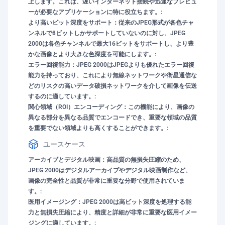
上します。これは、遅いインターネット接続や迅速なプレビュ
ーが必要なアプリケーションに特に役立ちます。:
より高いビット深度をサポート：従来のJPEG形式が各色チャ
ンネルで8ビットしかサポートしていないのに対し、JPEG
2000は各色チャンネルで最大16ビットをサポートし、より豊
かな画像とより大きな色深度を可能にします。:
エラー回復能力：JPEG 2000はJPEGよりも優れたエラー回復
能力を持っており、これにより無線ネットワークや衛星通信な
どのリスクの高いデータ破損ネットワークを介して画像を伝送
するのに適しています。:
関心領域（ROI）エンコーディング：この機能により、画像の
異なる部分を異なる品質でエンコードでき、重要な領域の品質
を重要でない領域よりも高くすることができます。:
ユースケース
アーカイブとデジタル映画：高品質の無損失圧縮のため、
JPEG 2000はデジタルアーカイブやデジタル映画制作など、
画像の完全性と品質が非常に重要な分野で使用されていま
す。:
医用イメージング：JPEG 2000は高ビット深度を処理する能
力と無損失圧縮により、精度と詳細が非常に重要な医用イメー
ジングに適しています。: