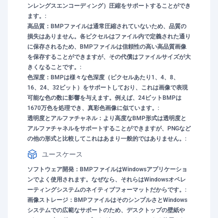
ンレングスエンコーディング）圧縮をサポートすることができ
ます。:
高品質：BMPファイルは通常圧縮されていないため、品質の
損失はありません。各ピクセルはファイル内で定義された通り
に保存されるため、BMPファイルは信頼性の高い高品質画像
を保存することができますが、その代償はファイルサイズが大
きくなることです。:
色深度：BMPは様々な色深度（ピクセルあたり1、4、8、
16、24、32ビット）をサポートしており、これは画像で表現
可能な色の数に影響を与えます。例えば、24ビットBMPは
1670万色を処理でき、真彩色画像に似ています。:
透明度とアルファチャネル：より高度なBMP形式は透明度と
アルファチャネルをサポートすることができますが、PNGなど
の他の形式と比較してこれはあまり一般的ではありません。:
ユースケース
ソフトウェア開発：BMPファイルはWindowsアプリケーショ
ンでよく使用されます。なぜなら、それらはWindowsオペレ
ーティングシステムのネイティブフォーマットだからです。:
画像ストレージ：BMPファイルはそのシンプルさとWindows
システムでの広範なサポートのため、デスクトップの壁紙や