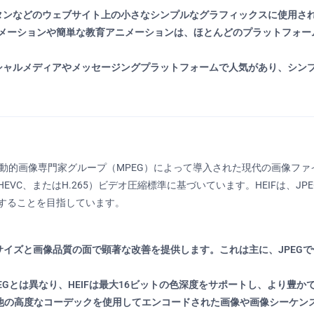
タンなどのウェブサイト上の小さなシンプルなグラフィックスに使用され
メーションや簡単な教育アニメーションは、ほとんどのプラットフォーム
ーシャルメディアやメッセージングプラットフォームで人気があり、シン
、動的画像専門家グループ（MPEG）によって導入された現代の画像ファイ
VC、またはH.265）ビデオ圧縮標準に基づいています。HEIFは、J
することを目指しています。
ルサイズと画像品質の面で顕著な改善を提供します。これは主に、JPEG
EGとは異なり、HEIFは最大16ビットの色深度をサポートし、より豊か
その他の高度なコーデックを使用してエンコードされた画像や画像シーケ