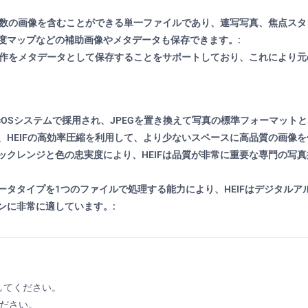
、複数の画像を含むことができる単一ファイルであり、連写写真、焦点ス
度マップなどの補助画像やメタデータも保存できます。:
集操作をメタデータとして保存することをサポートしており、これにより
よびmacOSシステムで採用され、JPEGを置き換えて写真の標準フォーマ
HEIFの高効率圧縮を利用して、より少ないスペースに高品質の画像を
ックレンジと色の忠実度により、HEIFは品質が非常に重要な専門の写
ータタイプを1つのファイルで処理する能力により、HEIFはデジタル
ンに非常に適しています。:
してください。
ください。