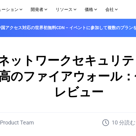
ューション
開発者
リソース
価格
会社
登場！中国アクセス対応の世界初無料CDN – イベントに参加して複数のプラ
ィ
ユースケース
エッジ開発者プラットフォーム
構築
購入オプション
パートナー
エッ
学習センター
API
中国市場へのグローバル展開
メーカー
ドキュメント
プラン＆価格
チャネルパートナー
VOD
組みに関するリソースです
ルタイムで緩和します
数分であなたのWebおよびAIエージェントを出
EdgeOneを使用してエッジで高速化、セ
アドオン
ピアリングポータル
AI
荷します
チュートリアル
バリ
ネットワークセキュリテ
エッジファンクション
なボット対策によりプラット
EdgeOneの機能を素早く実装するためのス
テクニカルサポート
ます
エッジネットワーク全体にわたってサーバーレ
ン
Github
スコードをグローバルにデプロイします
高のファイアウォール：
ン
Discord
画像レンダラー
プリを保護します
クプラン
Telegram
エッジで画像を生成します
る方法をご覧ください
WhatsApp
レビュー
により自動化された攻撃をブロッ
めのオンライン開発者向けユーティリテ
Product Team
10 分読む