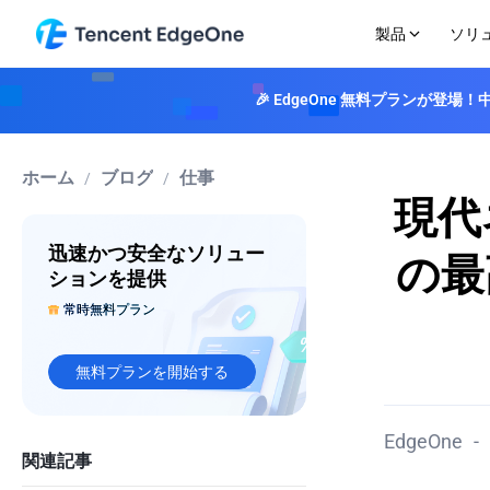
製品
ソリ
🎉 EdgeOne 無料プランが
エッジアクセラレーション
業界ソリューション
相談
価格ガイダンス
会社概要
エッジセキュリテ
リソース
ドキュメント
CDN
学習センター
ゲーミング
料金ドキュメント
Edgeoneを選ぶ理由
DDoS 防御
成功事例
高速性、セキュリティ、信頼性でコンテンツデ
EdgeOneが提供するサイバーセキュリティやインターネットの仕
Eコマース & リテール
ネットワークマップ
DDoS攻撃をリア
レポート
ホーム
ブログ
仕事
/
/
リバリーを強化します
Blog
ボット管理
メディア＆エンターテインメント
イベント
現代
スマートアクセラレーション
EdgeOneの技術と製品アップデートについて深く掘り下げます
インテリジェント
金融サービス
入門
プランと料金
インテリジェントルーティングによる動的コン
特集
フォームを保護し
Web 3.0
サイト高速化
無料プラ
迅速かつ安全なソリュー
テンツのアクセラレーション
ウェブ保護
CDNとセキュリティにおけるEdgeOneの確かな専門知識です
の最
セキュリティ保護
個人プラ
L4プロキシ
VODデモ
ウェブサイトとア
ションを提供
Makers
ベーシッ
TCP/UDPアクセラレーションをサポートします
CAPTCHA
EdgeOneがAI搭載トランスコーディングでビデオ配信を最適化す
常時無料プラン
エッジファンクション
アドオン
ツール
多層CAPTCHA
L4プロキシサービス
クします
EdgeOneが提供するウェブ、ネットワーク、メディア最適化のた
ィです
無料プランを開始する
EdgeOne
-
関連記事