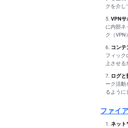
クを介し
VPN
に内部ネ
ク（VP
コンテ
フィック
上させる
ログと
ーク活動
るように
ファイ
ネット