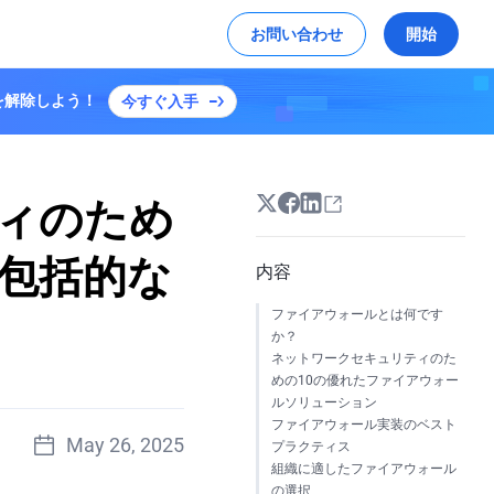
お問い合わせ
開始
ンを解除しよう！
今すぐ入手
ジメディア
ソーシャルメディア
ケプラー プラン S3
詳細を見る
X
デモを試す
グローバルハッカソンのハイライト
キュリティ保護、および構築する方法を学びます
搭載トランスコーディングによりビデオデリ
YouTube
ーを最適化します
Linkedin
ィのため
テップバイステップガイドです
包括的な
内容
EdgeOneのセキュリティとアクセラレー
ファイアウォールとは何です
ションで「リバース：1999」のリリース
か？
を強化
ネットワークセキュリティのた
すべての成功事例
めの10の優れたファイアウォー
ルソリューション
ファイアウォール実装のベスト
May 26, 2025
プラクティス
組織に適したファイアウォール
の選択