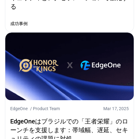
る
成功事例
EdgeOne
/
Product Team
Mar 17, 2025
EdgeOneはブラジルでの「王者栄耀」のロ
ーンチを支援します：帯域幅、遅延、セキ
ュリティの課題に対処