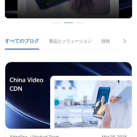
すべてのブログ
製品とソリューション
技術
チュート
EdgeOne
/
Product Team
Mar 25, 2025