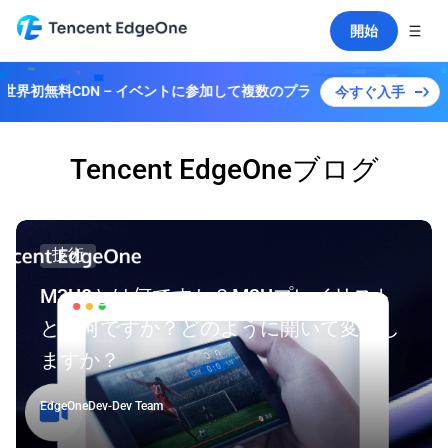
開始
世界初無料CDN – イベントに参加して複数のプランを解除しよう！
今すぐ入手
Tencent EdgeOneブログ
技術
M3U8とは何ですか？M3Uプレイリスト
とは何ですか？どのように開いて変換し
ますか？
EdgeOneDev
-
Dev Team