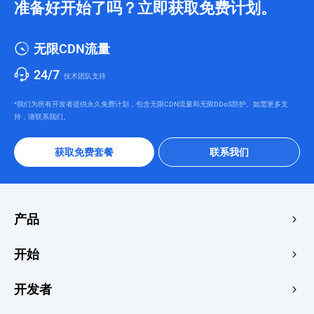
准备好开始了吗？立即获取免费计划。
无限CDN流量
24/7
技术团队支持
*我们为所有开发者提供永久免费计划，包含无限CDN流量和无限DDoS防护。如需更多支
持，请联系我们。
获取免费套餐
联系我们
产品
边缘加速与安全
开始
边缘媒体
价格中心
开发者
边缘函数
快速启动
创客