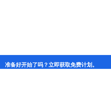
准备好开始了吗？立即获取免费计划。
无限CDN流量
24/7
技术团队支持
*我们为所有开发者提供永久免费计划，包含无限CDN流量和无限DDoS防护。如需更多支
持，请联系我们。