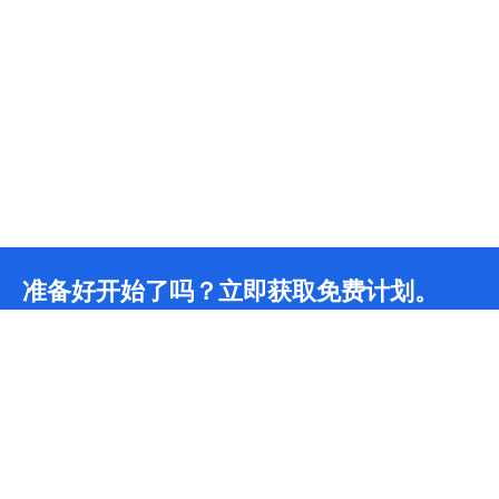
准备好开始了吗？立即获取免费计划。
无限CDN流量
24/7
技术团队支持
*我们为所有开发者提供永久免费计划，包含无限CDN流量和无限DDoS防护。如需更多支
持，请联系我们。