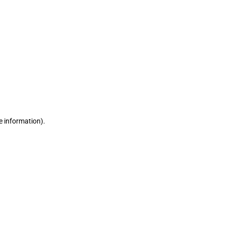
e information)
.