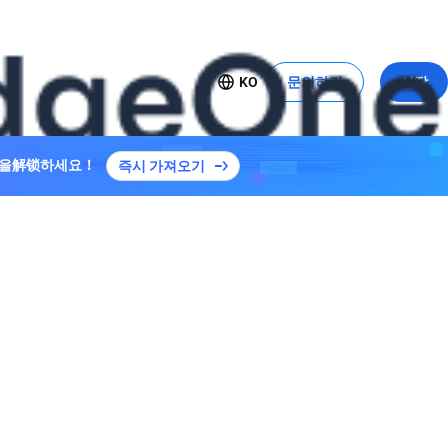
KO
문의하기
시작
사용 사례
중국 시장 진출
플랜을解锁하세요！
즉시 가져오기