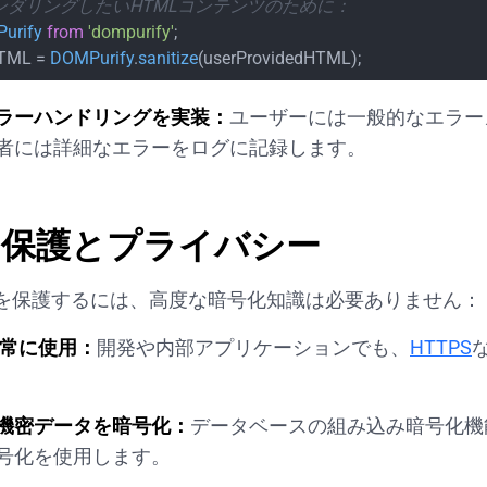
レンダリングしたいHTMLコンテンツのために：
urify
from
'dompurify'
TML = 
DOMPurify
.
sanitize
(userProvidedHTML);
ラーハンドリングを実装：
ユーザーには一般的なエラー
者には詳細なエラーをログに記録します。
タ保護とプライバシー
を保護するには、高度な暗号化知識は必要ありません：
を常に使用：
開発や内部アプリケーションでも、
HTTPS
機密データを暗号化：
データベースの組み込み暗号化機
号化を使用します。