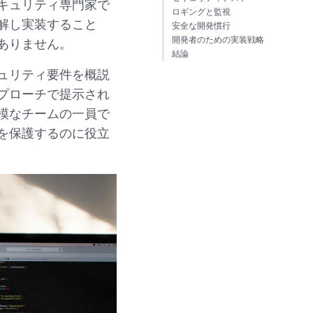
キュリティ専門家で
ロギングと監視
解し実装すること
安全な開発慣行
開発者のための実装戦略
ありません。
結論
ュリティ要件を概説
プローチで提示され
模なチームの一員で
を保護するのに役立