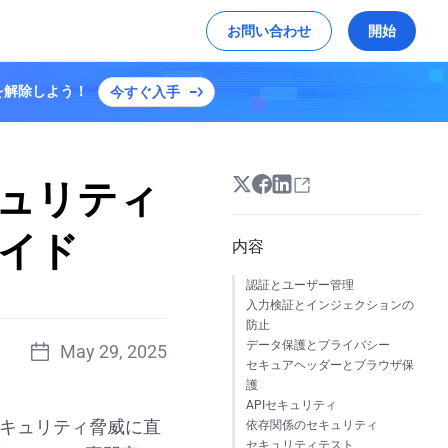
お問い合わせ
開始
ンを解除しよう！
今すぐ入手
ジメディア
ソーシャルメディア
ケプラー プラン S3
詳細を見る
X
デモを試す
グローバルハッカソンのハイライト
キュリティ保護、および構築する方法を学びます
搭載トランスコーディングによりビデオデリ
YouTube
ーを最適化します
Linkedin
ュリティ
テップバイステップガイドです
ガイド
内容
EdgeOneのセキュリティとアクセラレー
認証とユーザー管理
ションで「リバース：1999」のリリース
入力検証とインジェクションの
を強化
防止
すべての成功事例
データ保護とプライバシー
May 29, 2025
セキュアヘッダーとブラウザ保
護
APIセキュリティ
セキュリティ脅威に直
依存関係のセキュリティ
セキュリティテスト