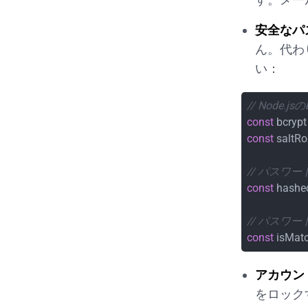
安全なパ
ん。代わ
い：
// Node.j
const
 bcrypt
const
 saltR
// パスワ
const
 hashe
// パスワ
const
 isMatc
アカウン
をロック