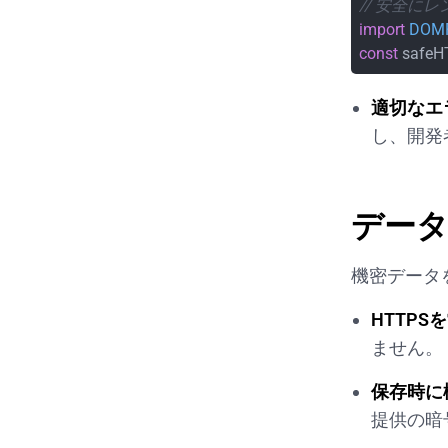
// 安全に
import
DOMP
const
 safeH
適切なエ
し、開発
デー
機密データ
HTTPS
ません。
保存時に
提供の暗