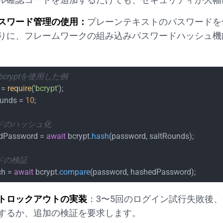
スワード管理の使用：
プレーンテキストのパスワードを
りに、フレームワークの組み込みパスワードハッシュ機
sのbcryptを使用した例
 = 
require
(
'bcrypt'
ounds = 
10
;

ードのハッシュ化
dPassword = 
await
 bcrypt.
hash
(password, saltRounds);

ードの検証
h = 
await
 bcrypt.
compare
(password, hashedPassword);
トロックアウトの実装
：3〜5回のログイン試行失敗後
するか、追加の検証を要求します。