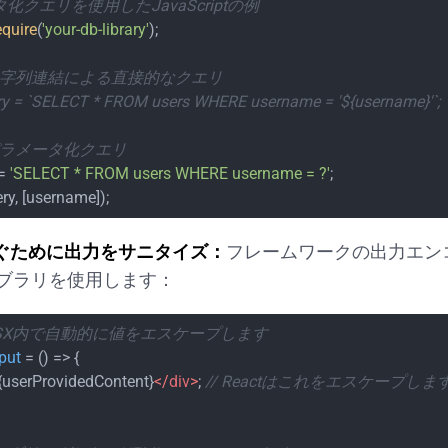
タ化クエリを使用したJavaScriptの例
equire
(
'your-db-library'
);

: 文字列連結による直接的なクエリ
ery = `SELECT * FROM users WHERE username = '${username}'`;
 パラメータ化クエリ
= 
'SELECT * FROM users WHERE username = ?'
;

ry, [username]);
防ぐために出力をサニタイズ：
フレームワークの出力エン
ブラリを使用します：
ctはJSX内で自動的に値をエスケープします
put
 = (
) => {

{userProvidedContent}
</
div
>
; 
// Reactはこれをエスケープしま