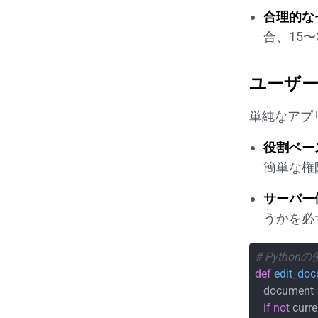
合理的な
合、15
ユーザ
単純なアプ
役割ベー
簡単な権
サーバー
うかを必
# Pythonの
def
edit_do
   document
if
not
 curr