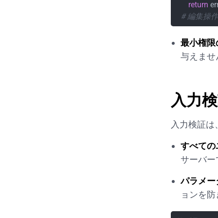
return
 e
# 編集操
最小権限
与えませ
入力
入力検証は
すべての
サーバー
パラメー
ョンを防