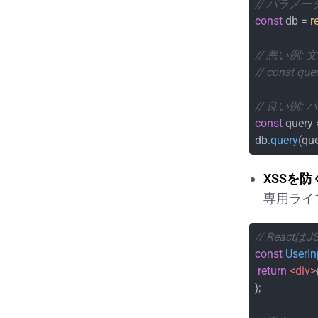
// パラメー
const
 db = 
r
// 悪い例
// const qu
// 良い例:
const
 query 
db.
query
(que
XSSを
専用ライ
// Rea
const
UserIn
return
<
div
>
};
