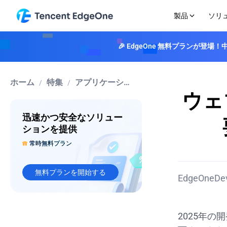
製品
ソリ
🎉 EdgeOne 無料プランが
エッジアクセラレーション
業界ソリューション
相談
価格ガイダンス
会社概要
エッジセキュリテ
リソース
ドキュメント
CDN
学習センター
ゲーミング
料金ドキュメント
Edgeoneを選ぶ理由
DDoS 防御
成功事例
高速性、セキュリティ、信頼性でコンテンツデ
EdgeOneが提供するサイバーセキュリティやインターネットの仕
Eコマース & リテール
ネットワークマップ
DDoS攻撃をリア
レポート
ホーム
特集
アプリケーションセキュリティ
/
/
リバリーを強化します
Blog
ボット管理
メディア＆エンターテインメント
イベント
ウェ
スマートアクセラレーション
EdgeOneの技術と製品アップデートについて深く掘り下げます
インテリジェント
金融サービス
入門
プランと料金
インテリジェントルーティングによる動的コン
特集
フォームを保護し
Web 3.0
サイト高速化
無料プラ
迅速かつ安全なソリュー
テンツのアクセラレーション
ウェブ保護
CDNとセキュリティにおけるEdgeOneの確かな専門知識です
セキュリティ保護
個人プラ
L4プロキシ
VODデモ
ウェブサイトとア
ションを提供
Makers
ベーシッ
TCP/UDPアクセラレーションをサポートします
CAPTCHA
EdgeOneがAI搭載トランスコーディングでビデオ配信を最適化す
常時無料プラン
エッジファンクション
アドオン
ツール
多層CAPTCHA
L4プロキシサービス
クします
EdgeOneが提供するウェブ、ネットワーク、メディア最適化のた
ィです
無料プランを開始する
EdgeOneDe
2025年