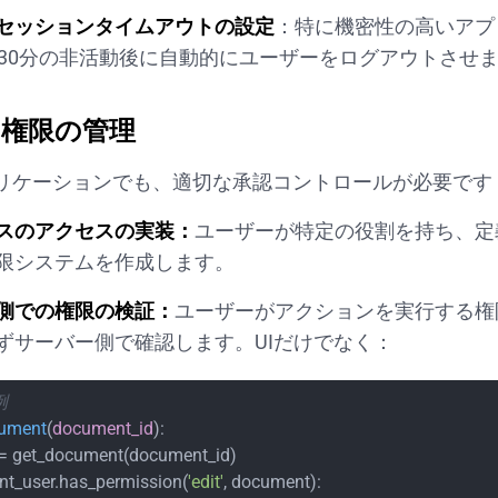
セッションタイムアウトの設定
：特に機密性の高いアプ
〜30分の非活動後に自動的にユーザーをログアウトさせ
ー権限の管理
リケーションでも、適切な承認コントロールが必要です
スのアクセスの実装：
ユーザーが特定の役割を持ち、定
限システムを作成します。
側での権限の検証：
ユーザーがアクションを実行する権
ずサーバー側で確認します。UIだけでなく：
例
cument
(
document_id
):

 = get_document(document_id)

ent_user.has_permission(
'edit'
, document):
