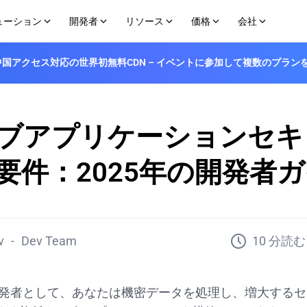
ューション
開発者
リソース
価格
会社
登場！中国アクセス対応の世界初無料CDN – イベントに参加して複数のプラ
ィ
ユースケース
エッジ開発者プラットフォーム
構築
購入オプション
パートナー
エッ
学習センター
API
中国市場へのグローバル展開
メーカー
ドキュメント
プラン＆価格
チャネルパートナー
VOD
組みに関するリソースです
ルタイムで緩和します
数分であなたのWebおよびAIエージェントを出
EdgeOneを使用してエッジで高速化、セ
アドオン
ピアリングポータル
AI
荷します
チュートリアル
バリ
ブアプリケーションセキ
エッジファンクション
なボット対策によりプラット
EdgeOneの機能を素早く実装するためのス
テクニカルサポート
ます
エッジネットワーク全体にわたってサーバーレ
ン
Github
スコードをグローバルにデプロイします
要件：2025年の開発者
ン
Discord
画像レンダラー
プリを保護します
クプラン
Telegram
エッジで画像を生成します
る方法をご覧ください
WhatsApp
により自動化された攻撃をブロッ
めのオンライン開発者向けユーティリテ
v
-
Dev Team
10 分読む
の開発者として、あなたは機密データを処理し、増大する