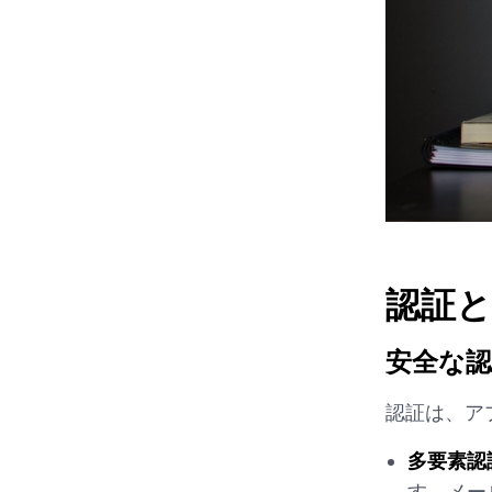
認証と
安全な
認証は、ア
多要素認
す。メー