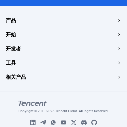
产品
边缘加速与安全
开始
边缘媒体
价格中心
开发者
边缘函数
快速启动
创客
文档
工具
控制台
图像渲染器
学习
开发人员中心
网站速度测试
相关产品
博客
图像转换器
专题
Tencent RTC
签名生成器
教程
腾讯云媒体处理
HLS播放器
腾讯会议国际版
延迟测试
Copyright © 2013-2026 Tencent Cloud. All Rights Reserved.
腾讯云 DNSPOD
SSL 证书检查器
腾讯问卷