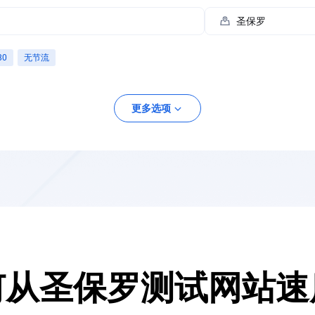
80
无节流
更多选项
面
移动设备
何从圣保罗测试网站速