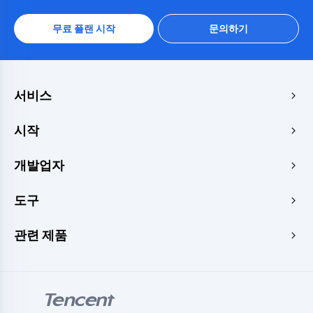
무료 플랜 시작
문의하기
서비스
에지 가속 및 보안
시작
에지 미디어
가격
개발업자
가장자리 함수
빠른 시작
메이커스
문서
도구
콘솔
이미지 렌더러
공부
개발자 센터
웹사이트 속도 테스트
관련 제품
블로그
이미지 변환기
주제
Tencent RTC
서명 생성기
튜토리얼
Tencent MPS
HLS 플레이어
Tencent VooV Meeting