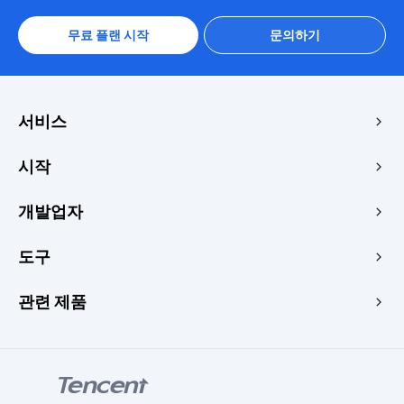
무료 플랜 시작
문의하기
서비스
에지 가속 및 보안
시작
에지 미디어
가격
개발업자
가장자리 함수
빠른 시작
메이커스
문서
도구
콘솔
이미지 렌더러
공부
개발자 센터
웹사이트 속도 테스트
관련 제품
블로그
이미지 변환기
주제
Tencent RTC
서명 생성기
튜토리얼
Tencent MPS
HLS 플레이어
Tencent VooV Meeting