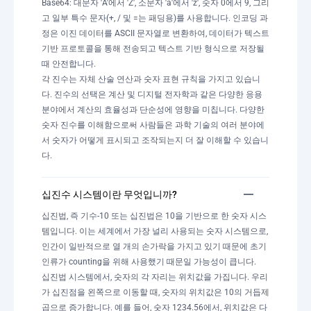
Base64: 대문자 'A'에서 'Z', 소문자 'a'에서 'z', 숫자 0에서 9, 그리
고 일부 특수 문자(+, / 및 =는 패딩용)를 사용합니다. 인코딩 과
정은 이진 데이터를 ASCII 문자열로 변환하여, 데이터가 텍스트
기반 프로토콜을 통해 전송되고 텍스트 기반 형식으로 저장될
때 안전합니다.
각 진수는 자체 산술 연산과 숫자 표현 규칙을 가지고 있습니
다. 진수의 선택은 계산 및 디지털 전자학과 같은 다양한 응용
분야에서 계산의 효율성과 단순성에 영향을 미칩니다. 다양한
숫자 진수를 이해함으로써 사람들은 과학 기술의 여러 분야에
서 숫자가 어떻게 표시되고 조작되는지 더 잘 이해할 수 있습니
다.
십진수 시스템이란 무엇입니까?
십진법, 즉 기수-10 또는 십진법은 10을 기반으로 한 숫자 시스
템입니다. 이는 세계에서 가장 널리 사용되는 숫자 시스템으로,
인간이 일반적으로 열 개의 손가락을 가지고 있기 때문에 초기
인류가 counting을 위해 사용했기 때문일 가능성이 큽니다.
십진법 시스템에서, 숫자의 각 자리는 위치값을 가집니다. 우리
가 십진점을 왼쪽으로 이동할 때, 숫자의 위치값은 10의 거듭제
곱으로 증가합니다. 예를 들어, 숫자 1234.56에서, 위치값은 다