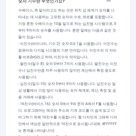
숫자 기수란 무엇인가요?
수베이스, 즉 밑이라고도 하는 것은 위치 값 체계가 숫자를 나
타내는 데 사용하는 고유한 숫자의 수로, 제로를 포함합니다.
가장 흔한 수베이스는 10을 밑으로 하는 십진법 시스템으로, 0
부터 9까지의 숫자를 사용합니다. 흔한 밑에는 다음과 같은 것
들이 있습니다:
- 이진수(바이너리, 기수 2): 숫자 0과 1을 사용합니다. 이진수는
컴퓨터와 디지털 시스템의 기본 언어입니다. 이진수의 각 자리
를 비트(bit)라고 하며, 이진수의 약자입니다.
- 팔진수(밑수 8): 숫자 0부터 7까지 사용합니다. 팔진수는 이진
수나 십진수만큼 자주 사용되지 않지만 계산에서 특정 용도로
사용됩니다.
- 십진수(밑수-10): 숫자 0부터 9까지 사용합니다. 십진수는 일
상 생활에서 가장 많이 사용되는 숫자 체계로, 계산, 측정 및 금
융 거래에 사용됩니다.
- 16진수(바이스 16): 숫자 0에서 9와 문자 A에서 F를 사용합니
다. 프로그래머는 메모리 주소와 기계 코드를 더 쉽게 읽고 디
버그하기 위해 16진수를 사용합니다. 웹 디자인과 그래픽 디자
인에서 색상은 일반적으로 16진수로 표시됩니다(예: #FFFFFF
는 흰색을 나타냅니다).