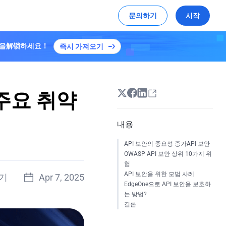
문의하기
시작
플랜을解锁하세요！
즉시 가져오기
미디어
소셜 미디어
케플러 플랜 S3
자세히 보기
X
데모 체험하기
글로벌 해커톤 하이라이트
축하는 방법을 알아보세요
기반 트랜스코딩으로 비디오 전송을 최적화합
YouTube
Linkedin
 주요 취약
단계별 가이드입니다
내용
EdgeOne의 보안 및 가속으로 '리버스:
API 보안의 중요성 증가API 보안
1999' 출시 지원
OWASP API 보안 상위 10가지 위
모든 성공 사례
험
API 보안을 위한 모범 사례
읽기
Apr 7, 2025
EdgeOne으로 API 보안을 보호하
는 방법?
결론