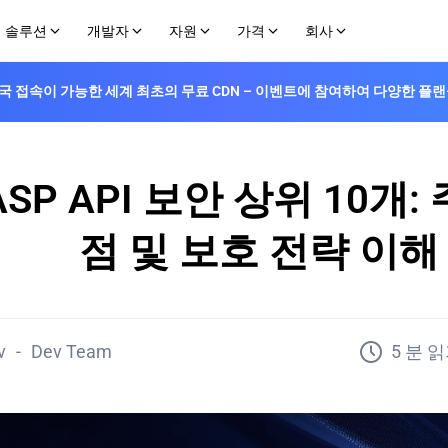
솔루션
개발자
자원
가격
회사
！중국 접속이 가능한 세계 최초의 무료 CDN – 이벤트에 참여하여 다양한 
사용 사례
엣지 개발자 플랫폼
구축
구매 옵션
파트너
에지 
학습 센터
API
중국 시장 진출
제작자
문서
요금제 및 가격
채널 파트너
VOD
스입니다
시간으로 완화합니다
몇 분 안에 웹 및 AI 에이전트를 배포하세요
EdgeOne으로 엣지에서 가속화, 보안 및 구
부가 기능
피어링 포털
AI 
엣지 함수
튜토리얼
니다
SP API 보안 상위 10개:
통해 플랫폼을 보호합니다
엣지 네트워크 전반에 걸쳐 서버리스 코드를 전
EdgeOne의 기능을 빠르게 구현하기 위한 
기술 지원
세계적으로 배포합니다
Github
이미지 렌더러
전하게 보호합니다
점 및 보호 전략 이해
Discord
엣지에서 이미지를 생성합니다
Telegram
을 확인하세요
화된 공격을 차단합니다
스
WhatsApp
 개발자 유틸리티입니다
v
-
Dev Team
5 분 