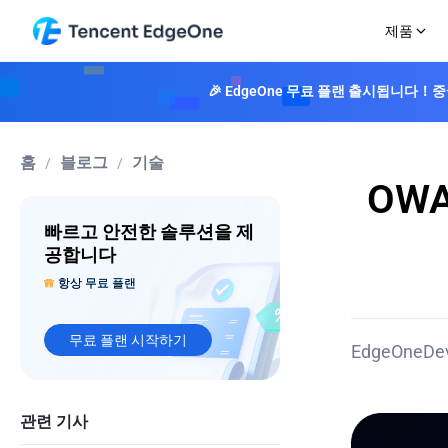
제품
🎉 EdgeOne 무료 플랜 출시됩니다
엣지 가속
산업 솔루션
참여 및 소통
가격 안내
회사 소개
엣지 보안
자료
문서
CDN
학습 센터
게임
가격 문서
EdgeOne을 선택해야 하는 이유
DDoS 방어
성공 사례
속도, 보안 및 안정성을 통해 콘텐츠 전송을 지원
EdgeOne이 제공하는 사이버 보안 및 인터넷 작동 방식에 대한 리소
이커머스 & 리테일
네트워크 맵
DDoS 공격을 실
보고서
홈
블로그
기술
/
/
합니다
Blog
봇 관리
미디어 & 엔터테인먼트
이벤트
OWA
스마트 가속
EdgeOne의 기술 및 제품 업데이트에 대한 심층 정보입니다
지능형 봇 완화를 
금융 서비스
시작하기
요금제 및 가격
지능형 라우팅을 통해 동적 콘텐츠를 가속합니다
주제
웹 보호
웹 3.0
사이트 가속
무료 플랜
빠르고 안전한 솔루션을 제
L4 프록시
CDN 및 보안 분야에서 EdgeOne의 입증된 전문성입니다
웹사이트와 앱을 안
보안 보호
개인 플랜
TCP/UDP 가속을 지원합니다
VOD 데모
원클릭
공합니다
Makers
기본 플랜
EdgeOne이 AI 기반 트랜스코딩으로 비디오 전송을 최적화하는 방법
다단계 캡차로 자동
항상 무료 플랜
엣지 함수
부가 서비
도구
L4 프록시 서비스
EdgeOne이 제공하는 웹, 네트워크 및 미디어 최적화를 위한 온라인
무료 플랜 시작하기
EdgeOneDe
관련 기사