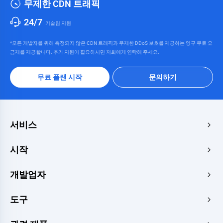
무제한 CDN 트래픽
24/7
기술팀 지원
*모든 개발자를 위해 측정되지 않은 CDN 트래픽과 무제한 DDoS 보호를 제공하는 영구 무료 요
금제를 제공합니다. 추가 지원이 필요하시면 저희에게 연락해 주세요.
무료 플랜 시작
문의하기
서비스
에지 가속 및 보안
시작
에지 미디어
가격
개발업자
가장자리 함수
빠른 시작
메이커스
문서
도구
콘솔
이미지 렌더러
공부
개발자 센터
웹사이트 속도 테스트