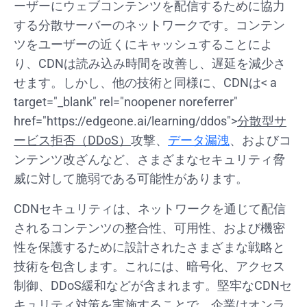
ーザーにウェブコンテンツを配信するために協力
する分散サーバーのネットワークです。コンテン
ツをユーザーの近くにキャッシュすることによ
り、CDNは読み込み時間を改善し、遅延を減少さ
せます。しかし、他の技術と同様に、CDNは< a
target="_blank" rel="noopener noreferrer"
href="https://edgeone.ai/learning/ddos">
分散型サ
ービス拒否（DDoS）
攻撃、
データ漏洩
、およびコ
ンテンツ改ざんなど、さまざまなセキュリティ脅
威に対して脆弱である可能性があります。
CDNセキュリティは、ネットワークを通じて配信
されるコンテンツの整合性、可用性、および機密
性を保護するために設計されたさまざまな戦略と
技術を包含します。これには、暗号化、アクセス
制御、DDoS緩和などが含まれます。堅牢なCDNセ
キュリティ対策を実施することで、企業はオンラ