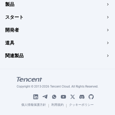
製品
エッジアクセラレーション＆セキュリティ
スタート
エッジメディア
価格
開発者
辺縁関数
迅速に起動する
メーカー
ドキュメンテーション
道具
コンソール
イメージレンダラー
勉強する
開発者センター
ウェブサイトのスピードテスト
関連製品
ブログ
画像コンバーター
トピック
Tencent RTC
署名生成器
チュートリアル
Tencent MPS
HLSプレイヤー
Tencent VooV Meeting
ピングテスト
Copyright © 2013-2026 Tencent Cloud. All Rights Reserved.
Tencent DNSPOD
SSL証明書チェッカー
WeSurvey
証明書ジェネレーター
個人情報保護方針
利用規約
クッキーポリシー
無料HTMLホスティング