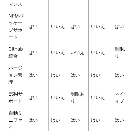
マンス
NPMパ
ッケー
はい
いいえ
はい
いいえ
はい
ジサポ
ート
GitHub
制限あ
はい
いいえ
いいえ
いいえ
統合
り
バージ
ョン管
はい
はい
はい
はい
はい
理
ESMサ
制限あ
ネイテ
はい
いいえ
いいえ
ポート
り
ィブ
自動ミ
ニファ
はい
はい
はい
はい
はい
イ