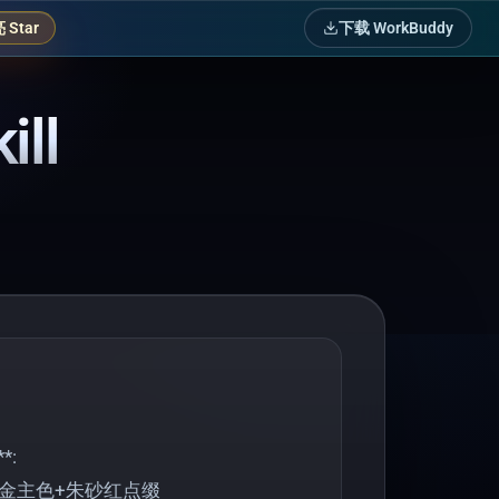
Star
下载 WorkBuddy
ill
*:
珀金主色+朱砂红点缀