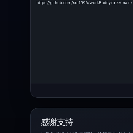
https://github.com/sui1996/workBuddy/tree/main/ma
感谢支持