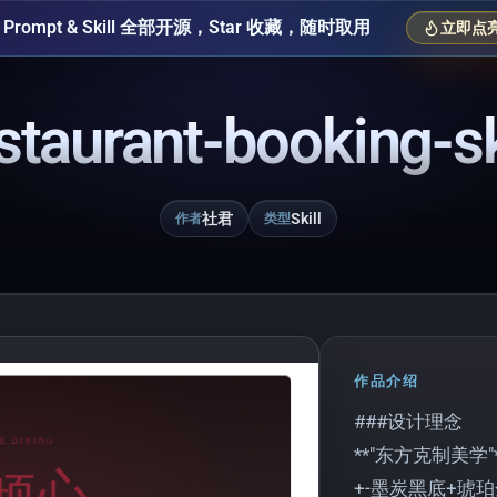
Prompt & Skill 全部开源，Star 收藏，随时取用
立即点亮 
staurant-booking-sk
社君
Skill
作者
类型
作品介绍
###设计理念
**"东方克制美学"*
+-墨炭黑底+琥