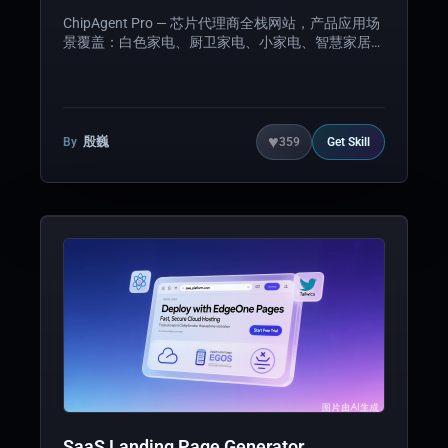
ChipAgent Pro — 芯片代理商全栈网站，产品应用场
景覆盖：白色家电、厨卫家电、小家电、智慧家居、
能源电力（DTU/PTU/PDU）、智能电表、光储充、
断路器、汽车电子（智能座舱/雨刷/轮毂测
温/BMS）、医疗（CGM/呼吸机/制氧机/医疗器
械）、服务器。
♥
殷巍
By
359
Get
Skill
SaaS Landing Page Generator