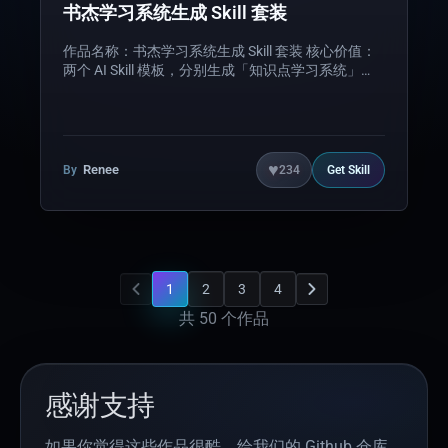
书杰学习系统生成 Skill 套装
作品名称：书杰学习系统生成 Skill 套装 核心价值：
两个 AI Skill 模板，分别生成「知识点学习系统」
（配图+朗读+解锁）和「会考刷题系统」（分科刷
题+计时+判分），覆盖学与练全流程。初衷：为孩
子书杰备战地生会考而制作，系统内保留了「书杰」
署名，是真实使用场景的产物。 适用场景：初中生
地会考备考，地理/生物知识点学习+刷题练习，已实
♥
Renee
By
234
Get
Skill
测可用。 亮点功能：知识学习系统——SVG配图+语
音朗读+顺序解锁；刷题系统——科目切换+练习/考
试双模式+错题回顾+计时判分。双Skill互补，单
HTML零依赖。
1
2
3
4
共
50
个作品
感谢支持
如果你觉得这些作品很酷，给我们的 Github 仓库