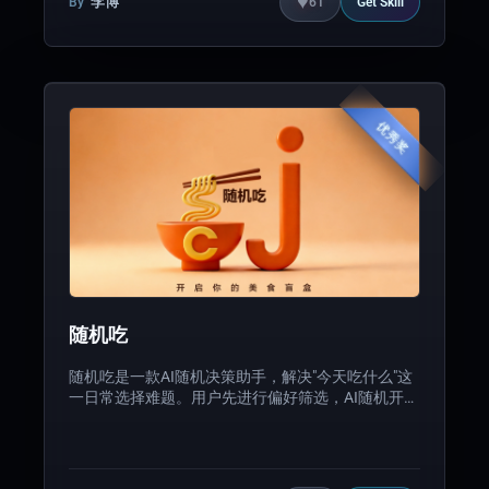
♥
李博
By
61
Get
Skill
域通用性。让设计师 15 分钟从需求到上线，把时间
从工具回到设计本身。
优秀奖
随机吃
随机吃是一款AI随机决策助手，解决"今天吃什么"这
一日常选择难题。用户先进行偏好筛选，AI随机开盲
盒出结果，还支持根据已有食材进行智能菜谱匹配，
目前已上线微信小程序。