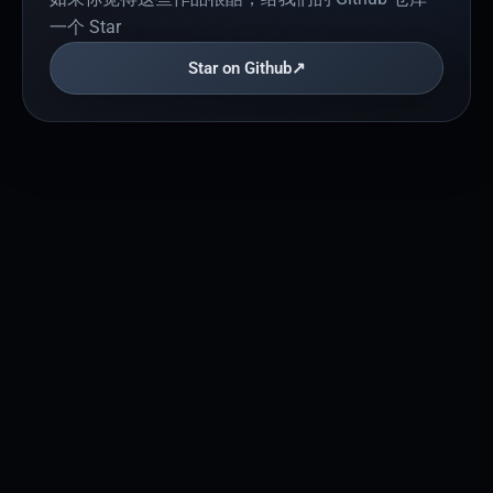
一个 Star
Star on Github
↗