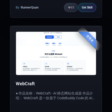
制、团队数据看板、用户认证与订阅支付、AI客服助
手。
♥
RunnerQuan
By
65
Get
Skill
优秀奖
WebCraft
● 作品名称：WebCraft - AI 静态网站生成器 作品介
绍： WebCraft 是一款基于 CodeBuddy Code 的 AI
静态网站生成技能包，用自然语言即可一键生成精
美、响应式、可部署的静态网站。核 心价值：将传