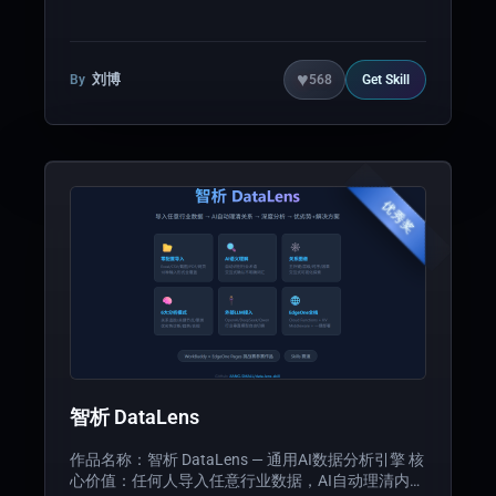
Auth、Cart、Payment、AI Chat、Admin 五大模
块，生成完整的 Next.js 前后端代码，并一键部署到
EdgeOne Makers 全球 CDN。 每个模块独立完整、
可自由替换，支持电商、AI 助手、SaaS 管理后台三
♥
刘博
By
568
Get
Skill
大开箱即用模板，开发者零配置即可上线生产级站
点。
优秀奖
智析 DataLens
作品名称：智析 DataLens — 通用AI数据分析引擎 核
心价值：任何人导入任意行业数据，AI自动理清内容