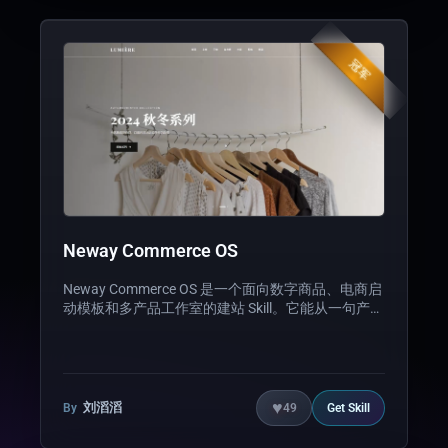
冠军
Neway Commerce OS
Neway Commerce OS 是一个面向数字商品、电商启
动模板和多产品工作室的建站 Skill。它能从一句产品
想法生成 React + Vite + Hono/Functions 风格的全栈
商业网站骨架，内置商品列表、购物车、结账、AI
导购、账户中心、管理后台与 EdgeOne Makers 部署
配置。 核心价值是把常见商业站点能力封装成可复
用 Skill，帮助独立开发者、Indie Hacker 和创作者快
♥
刘滔滔
By
49
Get
Skill
速启动可展示、可变现、可扩展的网站。亮点包括
AI 导购助手、Stripe 风格支付扩展、现代动效 UI 和