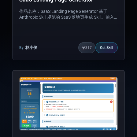
作品名称：SaaS Landing Page Generator 基于
Anthropic Skill 规范的 SaaS 落地页生成 Skill。输入
产品名称、卖点、定价，自动生成完整可运行的
React+Vite+Tailwind CSS 项目并引导部署至
EdgeOne Makers。 含完整 SKILL.md（触发词、工
作流、代码模板）+ 6 个生产级组件。代码构建通过
（vite build ✓）。 适用：Indie Hacker 发官网、
♥
林小侠
By
317
Get
Skill
SaaS 产品 MVP、无代码生成 Landing Page。