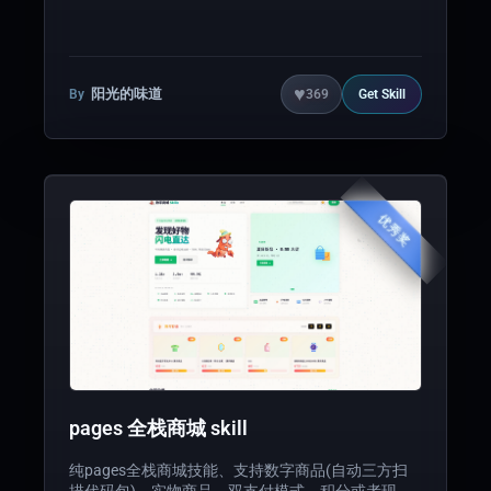
关系、构建可视化图谱、深度分析并给出严谨结论
（含优劣势评估+解决方案）。 适用场景：业务分析
师、行业研究员、中小企业管理者——不需要懂数据
分析，只需说"帮我分析这个文件"。 亮点功能：18种
数据输入形式（Excel/截图/PDF/网页等）、AI语义
♥
阳光的味道
By
369
Get
Skill
理解+交互式词汇澄清、自动关系图谱发现、6大分
析模式、外部大模型接入（OpenAI/DeepSeek/Qwen
等）、EdgeOne全栈部署。
优秀奖
pages 全栈商城 skill
纯pages全栈商城技能、支持数字商品(自动三方扫