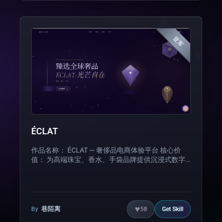
完整部署闭环。
亚军
ÉCLAT
作品名称： ÉCLAT — 奢侈品电商体验平台 核心价
值： 为高端珠宝、香水、手袋品牌提供沉浸式数字
购物体验，融合电影感视觉叙事与流畅交互，重新定
义奢侈品线上展示标准。 适用场景： 奢侈品品牌官
方线上精品店 高端电商网站模板 视觉驱动的产品展
示平台 亮点功能： 🎬 电影感 Hero 区 — 全屏视频背
景 + 模糊入场动画 🤖 AI 推荐系统 — 基于内容与协同
♥
巷陌离
By
58
Get
Skill
过滤的混合推荐算法 ⚡ Edge Functions — 无服务器