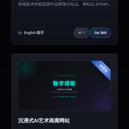
前端技术的精品茶叶品牌展示站点。网站以 ECharts
GL 3D 立体中国地图为核心视觉亮点，用户可交互式
探索七大名茶产地的地理特征与风味信息。全站采用
翡翠金配色体系，搭配粒子动画、Swiper 轮播、
AOS 滚动动效，打造沉浸式东方美学体验。适用于
茶叶品牌线上展示、茶文化教育及电商场景，具备极
♥
English 糕手
By
11
Get
Skill
强的社交媒体传播潜力。
优秀奖
沉浸式AI艺术画廊网站