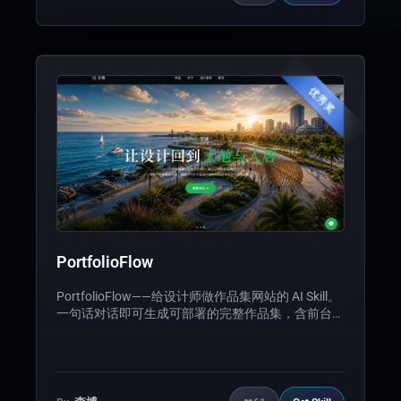
口。后端基于EdgeOne Makers的Edge Functions 提
供轻量 API，KV Storage 实现访问缓存，并含完整的
Cloud Functions与中间件。
优秀奖
PortfolioFlow
PortfolioFlow——给设计师做作品集网站的 AI Skill。
一句话对话即可生成可部署的完整作品集，含前台展
示、管理后台、JWT 鉴权、KV 数据库、访问统计、
AI 助手。5 套预设主题适配景观/平面/室内/工业/UX
五大设计领域。同一个 Skill 已生成两个真实案例：
一位 20 年景观行业总工的作品集（黑底景观绿），
和一位 UX 设计师的作品集（深蓝科技），证明跨领