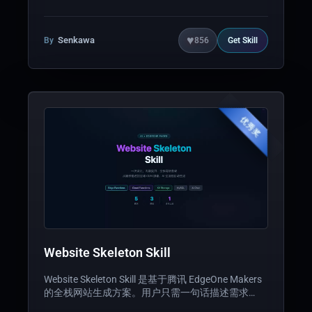
板内容、边界清晰、立场表达、拒绝方式、无废话、
简洁度）给出量化评分。 主要亮点：① 推理链可视
化——动画展示模型每一步判断依据；② 改进项一键
♥
Senkawa
By
856
Get
Skill
应用——勾选即可修改 Soul 并重新评分；③ 进化记
录——localStorage 持久化，追踪训练过程。纯静态
部署，打开即用，无需后端。 在Prompt版的基础上
增加使用了KV Cashe管理打分和历史记录，并通过
Edge Functions实现了真实模型接入的测试，目前为
本地Ollama
优秀奖
Website Skeleton Skill
Website Skeleton Skill 是基于腾讯 EdgeOne Makers
的全栈网站生成方案。用户只需一句话描述需求
（如"帮我建一个电商站"），AI 即可自动组合