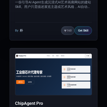
一份引导AI Agent生成沉浸式AI艺术画廊网站的建站
Skill。用户只需描述展览主题或艺术风格，AI自动生
成包含作品展示、艺术家介绍、访客留言、数据分析
等完整功能的艺术画廊网站，并部署到EdgeOne
Makers。支持4种预设视觉主题、响应式画廊、访客
留言墙（Edge Functions + KV存储）、实时统计、
中英双语等功能。
♥
朴
By
160
Get
Skill
ChipAgent Pro