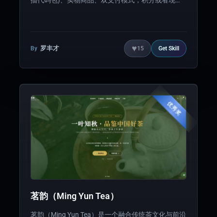
描代码包)、实物商品、双支付模式，积分或者现
金，支持生成账号秘钥，可通过龙虾购物，首注册账
号为管理员（账号密码都是：test123），管理员可
多看到后台管理模块，支持配置微信、qq登录、支
付宝微信支付配置，配置后直接可用、用户管理、订
单管理、评论管理、站点管理、支付管理、站点备份
♥
罗丰才
By
15
Get
Skill
与恢复、前台后台管理闭环，具体可看视频演示视
频、测试站点：https://test.dasb.cn/ github readme
文档：
https://github.com/erxiansheng/shangchengskill
优秀奖
茗韵（Ming Yun Tea）
茗韵（Ming Yun Tea）是一个融合传统茶文化与前沿