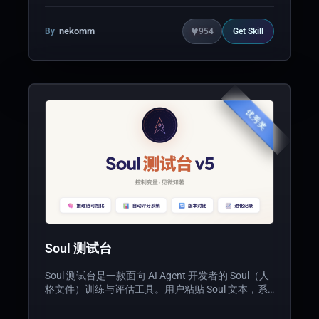
统数小时的建站流程缩短至数分钟。适用场景：
Landing Page、作品集、产品介绍页、个人主页
等。三大亮点：一、内置 专业设计系统，含5套主题
♥
nekomm
By
954
Get
Skill
色板与完整组件CSS，生成质量远超通用对话；二、
三 Skill 协作闭环——webcraft 生成网站、webcraft-
polish 增量打磨、webcraft-deploy 一键部署；三、
单文件 HTML 输出，零依赖，双击即用，复制即部
署，完全可控。
优秀奖
Soul 测试台
Soul 测试台是一款面向 AI Agent 开发者的 Soul（人
格文件）训练与评估工具。用户粘贴 Soul 文本，系
统用 3 道场景题（回绝生人 / 婉拒熟人 / 应对压力）
测试 Agent 的边界风格忠实度，并从 6 个维度（模