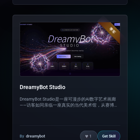
架构，毫秒级响应 📊 实时浏览计数 — KV Storage 驱
动的 product 热度追踪 📱 完美响应式 — 从桌面到移
动端的无缝适配 🎨 奢华设计系统 — 黄金配色、玻璃
态效果、Playfair Display 字体 技术栈： React 18 +
Vite 5 + TypeScript + Tailwind CSS + Framer Motion
季军
+ EdgeOne Makers
DreamyBot Studio
DreamyBot Studio是一座可漫步的AI数字艺术画廊
——访客如同亲临一座真实的当代美术馆，从赛博朋
克到水墨丹青在4个风格迥异的展厅楼层间自由穿
行。网站以"衬线艺术体×几何无衬线"的字体对比营
造画廊级的视觉气质，每件画作均支持鼠标视差倾斜
交互与详情弹窗；首页以全屏背景图搭配优雅衬线斜
体标题、浮动光球与粒子视效，构建沉浸式艺术入
♥
dreamybot
By
1
Get
Skill