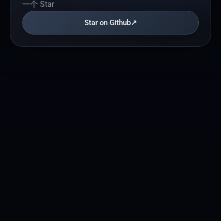
一个 Star
Star on Github
↗