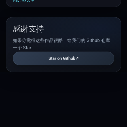
下载 .
md
文件
skill-nomad-portfolio/

├── SKILL.md

├── references/

│   └── kv-setup.md

感谢支持
└── templates/

    └── full-stack/

如果你觉得这些作品很酷，给我们的 Github 仓库
        ├── package.json

        ├── src/

一个 Star
        │   ├── App.jsx

Star on Github
↗
        │   ├── index.jsx

        │   └── styles.css

        ├── edge-functions/api/

        │   ├── posts.js

        │   ├── subscribe.js

        │   └── contact.js

        └── README.md