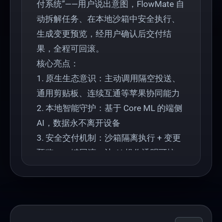
付系统”——用户说出意图，FlowMate 自
动拆解任务、在本地沙箱中安全执行、
生成变更预览，经用户确认后交付结
果，全程可回滚。
核心亮点：
1. 原生生态意识：主动调用隔空投送、
通用剪贴板、连续互通等苹果协同能力
2. 本地智能守护：基于 Core ML 的端侧
AI，数据永不离开设备
3. 安全交付机制：沙箱隔离执行 + 变更
预览 + 一键回滚，让 AI 操作透明可控
适用场景：会议纪要自动整理、跨应用
全局润色、批量文件安全处理等高频工
作流。