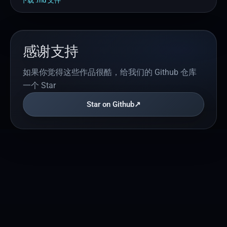
下载 .
md
文件
→ 安全交付

- 品牌调性：现代极简、值得信赖、Apple 式美学。

- 核心卖点：在 Mac 上提供 AI 效率辅助，并与 iPhone、
iPad、Apple Watch 无缝联动。

感谢支持
- 目标用户：苹果全家桶用户、Mac 重度使用者、注重隐私
的创作者。

如果你觉得这些作品很酷，给我们的 Github 仓库
【技术栈与部署要求】

一个 Star
- 你必须使用上述 edgeone-pages-skills 技能包来构建此页
Star on Github
↗
面。

- 页面最终必须部署到 EdgeOne Makers，并提供一个公开
可访问的 URL。

- 使用 EdgeOne Makers 的 Edge Functions 或 KV 存储来丰
富站点功能。例如，使用 KV 存储页面底部的邮箱订阅信
息，或通过 Edge Functions 添加一个简单的安全响应头。

【布局与内容约束】

页面从上到下必须包含以下结构化分区，每个区域都需有流
畅的滚动触发淡入动画：
