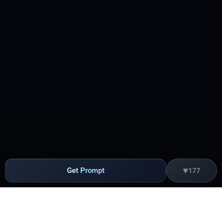
1. 【Hero 区】

   - 巨大标题："你的 Mac，从未如此懂你。"

   - 副标题："FlowMate，不只是 AI 助理，更是你的生产力
交付系统。"

   - 标题下方一行小字："理解意图 → 制定计划 → 沙箱执行 
→ 自动验证 → 安全交付"

   - 一个动态的深色 Mac 桌面背景，旁边浮现半透明的 
iPhone、iPad、Apple Watch 轮廓，通过发光的连线展示"连
续互通"。

   - 两个按钮：一个"查看功能"（幽灵按钮），一个"获取 
FlowMate"（蓝色实心按钮）。

2. 【核心能力区】

   - 三列卡片网格布局，毛玻璃效果。

   - 卡片1 (原生生态意识)：描述 FlowMate 主动挖掘隔空投
送、通用剪贴板、随航、接力等连续互通潜力。

♥
Get Prompt
177
   - 卡片2 (本地智能守护)：强调 Core ML 本地处理、数据不
出设备、iCloud 端到端加密。

   - 卡片3 (安全交付，而非盲目执行)：描述 FlowMate 的沙
箱执行机制——每一次 AI 操作在隔离工作区完成，涉及文件
修改时先生成预览，经用户确认后才应用。权限清晰、全程