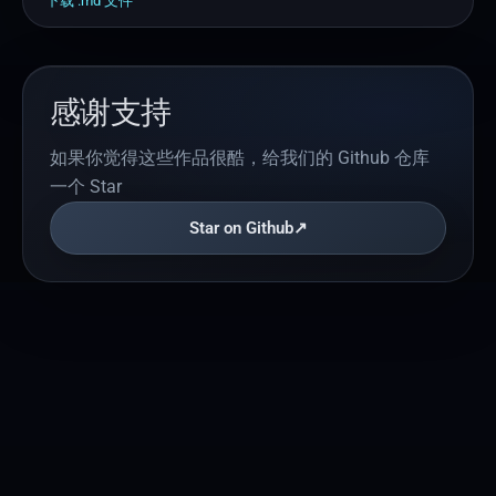
下载 .
md
文件
企业内控/财务：自查财务风险，提前发现问题

投资机构：尽调团队快速生成标准化分析报告

核心亮点（评委请重点关注）

亮点	说明	技术价值

感谢支持
真实业务场景	基于一线审计/尽调SOP设计，非虚构场景	
可直接用于实际工作，落地性强

如果你觉得这些作品很酷，给我们的 Github 仓库
三阶段输出	Markdown + Word报告 + Excel底稿	兼顾演示
效果与实际交付需求

一个 Star
思维链设计	每个核查点按"数据检查→计算分析→风险判断
Star on Github
↗
→结论输出"四步执行	提高AI输出准确率，减少幻觉

WB工具标注	明确标注哪些核查点可借助WorkBuddy自动化	
体现人机协作理念，非纯AI依赖

风险可视化	用🔴🟡🟢标记风险等级	结论一目了然，领导友
好

13个核查点	覆盖收入/存货/研发三大核心循环	内容完
整，专业深度足够

📖 使用说明（详细版）

一、快速开始（3步上手）

第1步：复制Prompt → 打开WorkBuddy → 粘贴到对话框

第2步：上传财务数据Excel文件（或使用随附的模拟数据）
