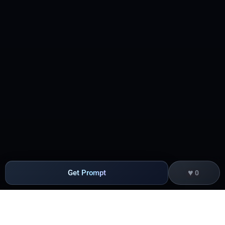
第3步：按AI提示逐步执行，观察各阶段输出

二、输入数据要求

必需文件	格式要求	说明

科目余额表	Excel，含科目代码/科目名称/期初余额/期末余
额	近两年数据效果最佳

序时账	Excel，含日期/凭证号/科目/摘要/借方/贷方	尽调期
间全流程凭证

研发支出明细表	Excel，按项目分类，含费用化/资本化拆
分	用于研发循环核查

存货收发存明细表	Excel，含期初/本期增加/本期减少/期末	
用于存货循环核查

其他应收款明细表	Excel，含往来单位/金额/账龄/是否关联
方	用于资金占用核查

💡 提示：如使用随附的Demo_Financial_Data_2024.xlsx，
已包含上述所有Sheet，可直接上传测试。

♥
Get Prompt
0
三、输出结果说明

输出形式	生成时机	用途

Markdown表格	每个核查点完成后	即时查看分析结果，
演示效果好

Word报告	每个循环完成后	打印/发送领导，正式交付物
