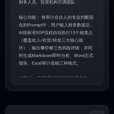
财务人员、投资机构尽调团队
核心功能： 将审计合伙人的专业判断固
化到Prompt中，用户输入财务数据后，
AI按标准SOP流程自动执行13个核查点
（覆盖收入/存货/研发三大核心循
环），输出🔴🟡🟢三色风险评级，并同
时生成Markdown即时分析、Word正式
报告、Excel审计底稿三种格式。
创新点： 采用"思维链"设计提高准确
率，明确标注可自动化核查点，兼顾演
示效果与实际交付需求，让初级人员也
能输出专家级分析报告。