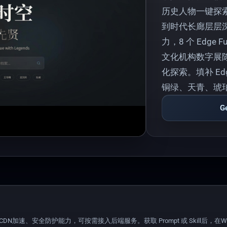
历史人物一键探
ay
到时代长廊层层深入；
力，8 个 Edge 
文化机构数字展
化探索。填补 Ed
铜绿、天青、琥
G
备CDN加速、安全防护能力，可按需接入后端服务。获取 Prompt 或 Skill后，在WorkB