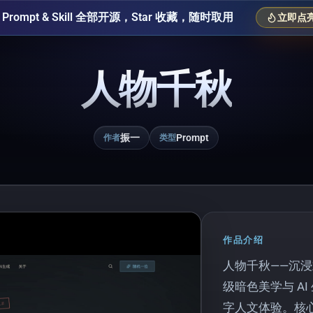
Prompt & Skill 全部开源，Star 收藏，随时取用
立即点亮 
人物千秋
振一
Prompt
作者
类型
作品介绍
人物千秋——沉浸
级暗色美学与 A
字人文体验。核心