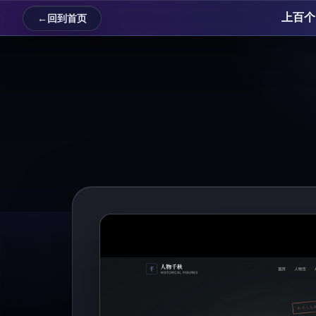
上百个 
←
回到首页