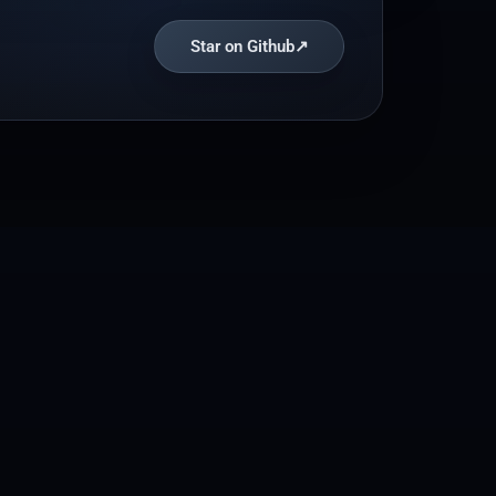
Star on Github
↗