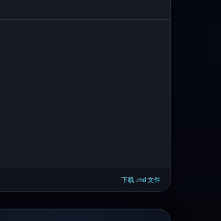
下载 .
md
文件