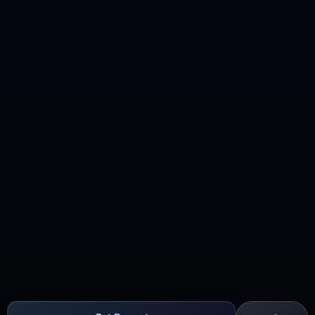
效

## 📐 技术栈

HTML5 + Vanilla JavaScript + CSS3，无构建工具依赖

### 文件结构

/ index.html 主站SPA

/ assets/css/main.css 全站样式

/ assets/js/app.js 主程序

/ assets/js/products.js 产品数据

/ assets/images/products/ 产品图片（4:5比例）

## 🖼️ 图片资源（CDN）

> **所有产品图片已上传至 CDN，直接使用以下 URL，无需
本地存储或生成图片。**

>

> CDN 基础路径：
`https://cdnstatic.tencentcs.com/edgeone/pages/product-
activities/crystalglow`
