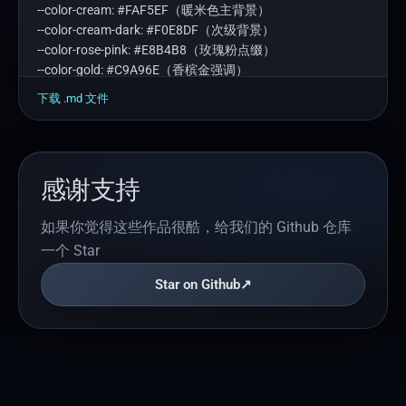
--color-cream: #FAF5EF（暖米色主背景）

--color-cream-dark: #F0E8DF（次级背景）

--color-rose-pink: #E8B4B8（玫瑰粉点缀）

--color-gold: #C9A96E（香槟金强调）

--color-dark: #2C2420（深棕文字）

下载 .
md
文件
--color-text: #4A3F35（正文）

### 字体

标题：Playfair Display（Google Fonts）

感谢支持
中文正文：Noto Serif SC（Google Fonts）

英文正文：Lora（Google Fonts）

如果你觉得这些作品很酷，给我们的 Github 仓库
### 玻璃效果

一个 Star
背景 rgba(255,255,255,0.7) + backdrop-filter:blur(12px) + 
Star on Github
↗
白色0.5透明边框

hover时：背景rgba(255,255,255,0.9) + 上移4px + 阴影加
深，transition 0.4s

### 禁止风格

❌ 科技感/赛博朋克 ❌ 廉价促销风 ❌ 刺眼纯白背景 ❌ 花哨动