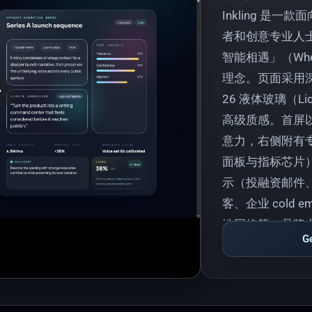
Inkling 是
者和创意专业人士
智能相遇」（Where 
理念。页面采用深色
ay
26 液体玻璃（Li
高级质感。首屏
意力，右侧附有专
面板与指标芯片
示（投融资邮件、产
客、企业 cold
性网格等。品牌专属
G
favicon，配套
模板感，观者可
击力。