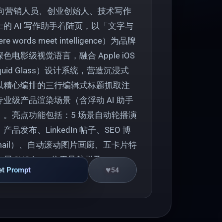
一款面向营销人员、创业创始人、技术写作
的 AI 写作助手着陆页，以「文字与
words meet intelligence）为品牌
电影级视觉语言，融合 Apple iOS
quid Glass）设计系统，营造沉浸式
以精心编排的三行编辑式标题抓取注
业级产品渲染场景（含浮动 AI 助手
）。亮点功能包括：5 场景自动轮播演
品发布、LinkedIn 帖子、SEO 博
 email）、自动滚动图片画廊、五卡片特
 SVG logo 位于导航栏及
♥
et Prompt
54
 OG 社交预览图。整体无任何通用 SaaS
感受真实旗舰产品发布级别的视觉冲