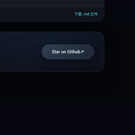
下载 .
md
文件
Star on Github
↗