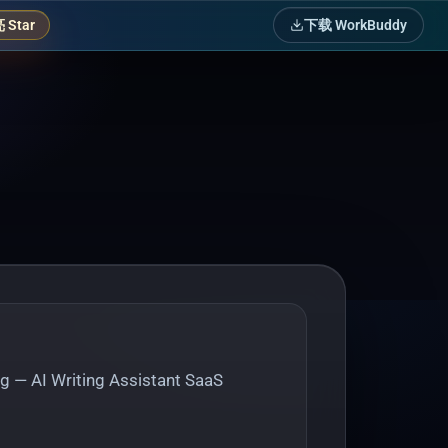
Star
下载 WorkBuddy
 AI Writing Assistant SaaS