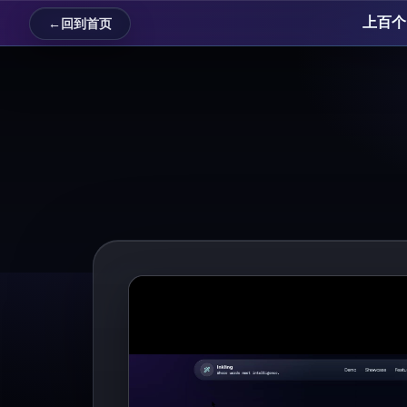
上百个 
←
回到首页