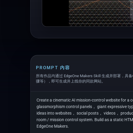
PROMPT 内容
所有作品均通过 EdgeOne Makers Skill 生成并部署，具
骤等），即可生成并上线你的同款网站。
Create a cinematic AI mission-control website for 
glassmorphism control panels， giant expressive typ
ideas into websites， social posts， videos， products
room / mission control system. Build as a static HT
EdgeOne Makers.