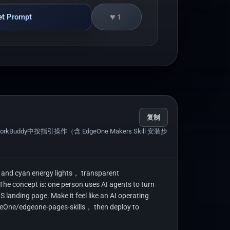
♥
et Prompt
1
复制
uddy中按指引操作（含 EdgeOne Makers Skill 安装步
and cyan energy lights， transparent 
 concept is: one person uses AI agents to turn 
nding page. Make it feel like an AI operating 
dgeOne/edgeone-pages-skills， then deploy to 