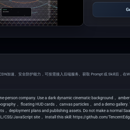
G
备CDN加速、安全防护能力，可按需接入后端服务。获取 Prompt 或 Skill后，在WorkB
a one-person company. Use a dark dynamic cinematic background， amber 
ography， floating HUD cards， canvas particles， and a demo gallery. The
， deployment plans and publishing assets. Do not make a normal SaaS la
ML/CSS/JavaScript site， Install this skill: https://github.com/TencentE