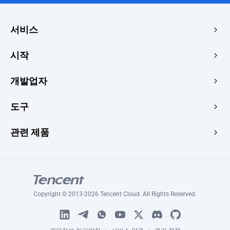
서비스
에지 가속 및 보안
시작
에지 미디어
가격
개발업자
가장자리 함수
빠른 시작
메이커스
문서
도구
콘솔
이미지 렌더러
공부
개발자 센터
웹사이트 속도 테스트
관련 제품
블로그
이미지 변환기
주제
Tencent RTC
서명 생성기
튜토리얼
Tencent MPS
HLS 플레이어
Tencent VooV Meeting
핑 테스트
Copyright © 2013-2026 Tencent Cloud. All Rights Reserved.
Tencent DNSPOD
SSL 인증서 검사기
WeSurvey
증명서 생성기