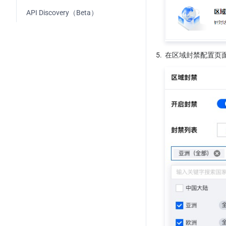
配置Web防护策略
Overview
API Discovery（Beta）
自定义规则
AI Crawler Control
Rate Limiting
Bot Intelligent analysis
5.
在区域封禁配置页
带宽滥用防护
Hosting Rules
Bot Basic Feature Management
CC 攻击防护
托管规则
Client Reputation
防护例外规则
自定义速率限制规则
High-Frequency Scan 
Active Detection
托管定制规则
Protection
Custom Bot Rule
Web 安全监控告警
Client authentication (Beta)
Related References
Overview
Web 防护请求处理顺序
Related References
Attestation Flow
处置方式
Action
Integration Guidelines
匹配条件