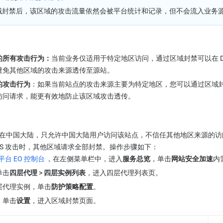
域封禁后，该区域的攻击流量依然会被平台统计和记录，但不会流入业务
的所有攻击行为：
当前业务仅适用于特定地区访问，通过区域封禁可以在 D
避免其他区域的攻击来源透传至源站。
的攻击行为
：如果当前站点的攻击来源主要为特定地区，您可以通过区域封禁
访问请求，能更有效地防止该区域攻击透传。
在中国大陆，只允许中国大陆用户访问该站点，不信任其他地区来源的访
oS 攻击时，其他区域请求全部封禁。操作步骤如下：
台 EO 控制台
，在左侧菜单栏中，进入
服务总览
，单击
网站安全加速
内
单击
四层代理 
>
 四层实例列表
，进入四层代理列表页。
层代理实例，单击
防护策略配置
。
，单击
设置
，进入区域封禁页面。