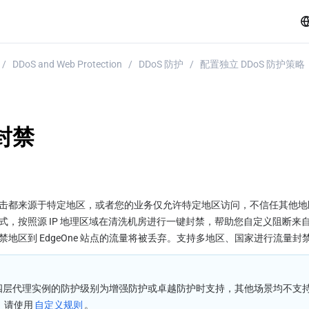
/
DDoS and Web Protection
/
DDoS 防护
/
配置独立 DDoS 防护策略
封禁
击都来源于特定地区，或者您的业务仅允许特定地区访问，不信任其他地区来源
，按照源 IP 地理区域在清洗机房进行一键封禁，帮助您自定义阻断来自指
地区到 EdgeOne 站点的流量将被丢弃。支持多地区、国家进行流量封
层代理实例的防护级别为增强防护或卓越防护时支持，其他场景均不支持配置
单，请使用
自定义规则
。