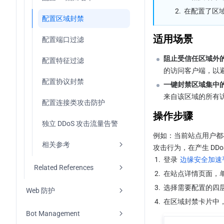
2.
在配置了区
配置区域封禁
适用场景
配置端口过滤
阻止受信任区域外
配置特征过滤
的访问客户端，以
配置协议封禁
一键封禁区域集中
来自该区域的所有
配置连接类攻击防护
操作步骤
独立 DDoS 攻击流量告警
例如：当前站点用户都
相关参考
攻击行为，在产生 DD
1.
登录 
边缘安全加速平
DDoS Protection 
Related References
Processing Order
2.
在站点详情页面，
DDoS Protection Console 
3.
选择需要配置的四
Web 防护
处置方式
Update (2026-01-12)
4.
在区域封禁卡片中
概述
Bot Management
相关概念介绍