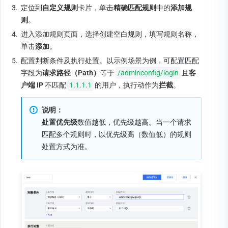
3.
定位到
自定义规则
卡片，单击
精确匹配规则
中的
添加规
则
。
4.
进入添加规则页面，选择创建空白规则，填写规则名称，
单击
添加
。
5.
配置判断条件及执行处置。以示例场景为例，可配置匹配
字段为
请求路径（Path）
等于
/adminconfig/login
且
客
户端 IP 
不匹配
1.1.1.1
的用户，执行动作为
拦截
。
说明：
处置优先级
数值越低，优先级越高。当一个请求
匹配多个规则时，以优先级高（数值低）的规则
处置方式为准。