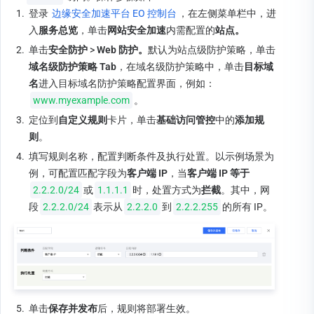
1.
登录 
边缘安全加速平台 EO 控制台
，在左侧菜单栏中，进
入
服务总览
，单击
网站安全加速
内需配置的
站点。
2.
单击
安全防护 
>
 Web 防护。
默认为站点级防护策略，单击
域名级防护策略 Tab
，在域名级防护策略中，单击
目标域
名
进入目标域名防护策略配置界面，例如：
www.myexample.com
。
3.
定位到
自定义规则
卡片，单击
基础访问管控
中的
添加规
则
。
4.
填写规则名称，配置判断条件及执行处置。以示例场景为
例，可配置匹配字段为
客户端 
IP
，当
客户端 IP 等于
2.2.2.0/24
或
1.1.1.1
时，处置方式为
拦截
。其中，网
段
2.2.2.0/24
表示从
2.2.2.0
到
2.2.2.255
的所有 IP。
5.
单击
保存并发布
后，规则将部署生效。