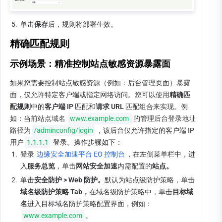
5.
单击
保存
后，规则将部署生效。
精确匹配规则
示例场景：精准控制站点敏感资源暴露面
如果您需要控制站点敏感资源（例如：后台管理页面）暴露
面，仅允许特定客户端或指定网络访问。您可以使用
精确
匹
配规则
中的
客户端 IP 
匹配和
请求 URL 
匹配组合来实现。例
如
：
当前站点域名
www.example.com 
的管理后台登录地址
路径为
/adminconfig/login
，该后台仅允许指定的客户端 IP 
用户
1.1.1.1
登录。操作步骤如下：
1.
登录 
边缘安全加速平台 EO 控制台
，在左侧菜单栏中，进
入
服务总览
，单击
网站安全加速
内需配置的
站点。
2.
单击
安全防护
 >
Web 防护。
默认为站点级防护策略，单击
域名级防护策略 Tab，
在域名级防护策略中，单击
目标域
名
进入目标域名防护策略配置界面，例如：
www.example.com
。