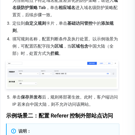
为当前站点下特定域名配置差异化的防护策略，请进入
域
名级防护策略 Tab
，单击
相应域名
进入域名级防护策略配
置页，后续步骤一致。
3.
定位到
自定义规则
卡片，单击
基础访问管控
中的
添加规
则
。
4.
填写规则名称，配置判断条件及执行处置。以示例场景为
例，可配置匹配字段为
区域
，当
区域包含
中国大陆（全
部）时，处置方式为
拦截
。
5.
单击
保存并发布
后，规则将部署生效。此时，客户端访问 
IP 若来自中国大陆，则不允许访问该网站。
示例场景二：配置 Referer 控制外部站点访问
说明：