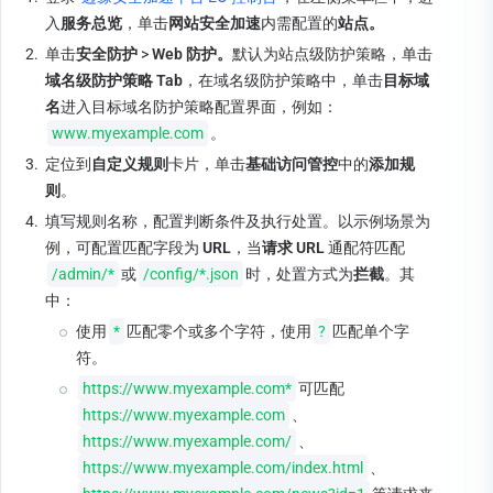
入
服务总览
，单击
网站安全加速
内需配置的
站点。
2.
单击
安全防护 
>
 Web 防护。
默认为站点级防护策略，单击
域名级防护策略 Tab
，在域名级防护策略中，单击
目标域
名
进入目标域名防护策略配置界面，例如：
www.myexample.com
。
3.
定位到
自定义规则
卡片，单击
基础访问管控
中的
添加规
则
。
4.
填写规则名称，配置判断条件及执行处置。以示例场景为
例，可配置匹配字段为 
URL
，当
请求 URL
通配符匹配
/admin/*
或
/config/*.json
时，处置方式为
拦截
。其
中：
使用
*
匹配零个或多个字符，使用
?
匹配单个字
符。
https://www.myexample.com*
可匹配
https://www.myexample.com
、
https://www.myexample.com/
、
https://www.myexample.com/index.html
、