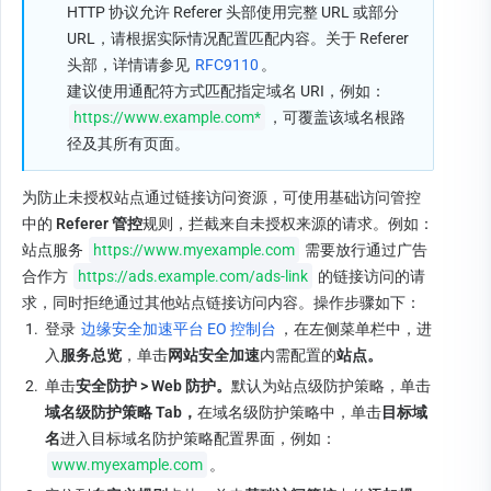
HTTP 协议允许 Referer 头部使用完整 URL 或部分 
URL，请根据实际情况配置匹配内容。关于 Referer 
头部，详情请参见 
RFC9110
。
建议使用通配符方式匹配指定域名 URI，例如：
https://www.example.com*
，可覆盖该域名根路
径及其所有页面。
为防止未授权站点通过链接访问资源，可使用基础访问管控
中的 
Referer 管控
规则，拦截来自未授权来源的请求。例如：
站点服务
https://www.myexample.com
 需要放行通过广告
合作方 
https://ads.example.com/ads-link
的链接访问的请
求，同时拒绝通过其他站点链接访问内容。操作步骤如下：
1.
登录 
边缘安全加速平台 EO 控制台
，在左侧菜单栏中
，
进
入
服务总览
，单击
网站安全加速
内需配置的
站点。
2.
单击
安全防护 
>
Web 防护。
默认为站点级防护策略，单击
域名级防护策略 
Tab
，
在域名级防护策略中，单击
目标域
名
进入目标域名防护策略配置界面，例如：
www.myexample.com
。