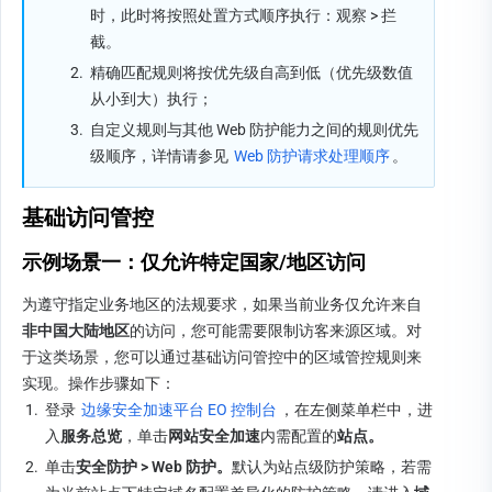
时，此时将按照处置方式顺序执行：观察 > 拦
截。
2.
精确
匹配规则将按优先级自高到低（优先级数值
从小到大）执行；
3.
自定义规则与其他 Web 防护能力之间的规则优先
级顺序，详情请参见 
Web 防护请求处理顺序
。
基础访问管控
示例场景一：仅允许特定国家/地区访问
为遵守指定业务地区的法规要求，如果当前业务仅允许来自
非中国大陆地区
的访问，您可能需要限制访客来源区域。对
于这类场景，您可以通过基础访问管控中的区域管控规则来
实现。
操作步骤如下：
1.
登录 
边缘安全加速平台 EO 控制台
，在左侧菜单栏中，进
入
服务总览
，单击
网站安全加速
内需配置的
站点。
2.
单击
安全防护 
> 
Web 防护。
默认为站点级防护策略，若需