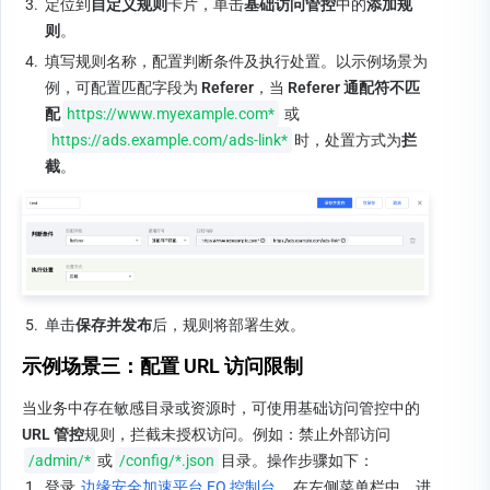
3.
定位到
自定义规则
卡片，单击
基础访问管控
中的
添加规
则
。
4.
填写规则名称，配置判断条件及执行处置。以示例场景为
例，可配置匹配字段为 
Referer
，当
 Referer 通配符不匹
配
https://www.myexample.com*
 或 
https://ads.example.com/ads-link*
时，处置方式为
拦
截
。
5.
单击
保存并发布
后，规则将部署生效。
示例场景三：配置 URL 访问限制
当业务中存在敏感目录或资源时，可使用基础访问管控中的 
URL 管控
规则，拦截未授权访问。例如：禁止外部访问
/admin/*
或
/config/*.json
目录。操作步骤如下：
1.
登录 
边缘安全加速平台 EO 控制台
，在左侧菜单栏中，进