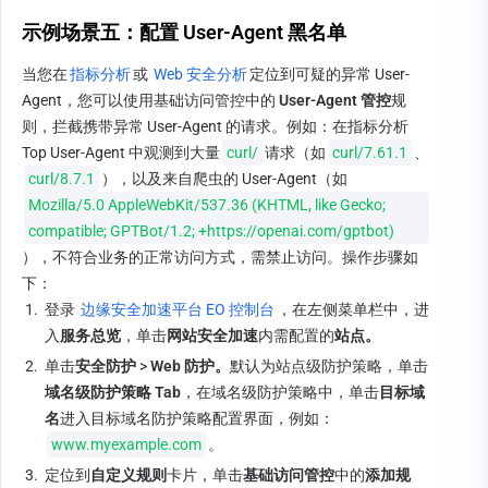
示例场景五：配置 User-Agent 黑名单
当您在
指标分析
或 
Web 安全分析
定位到可疑的异常 User-
Agent，您可以使用基础访问管控中的 
User-Agent 管控
规
则，拦截携带异常 User-Agent 的请求。例如：在指标分析 
Top User-Agent 中观测到大量
curl/
请求（如
curl/7.61.1
、
curl/8.7.1
），以及来自爬虫的 User-Agent（如 
Mozilla/5.0 AppleWebKit/537.36 (KHTML, like Gecko; 
compatible; GPTBot/1.2; +https://openai.com/gptbot)
），不符合业务的正常访问方式，需禁止访问。操作步骤如
下：
1.
登录 
边缘安全加速平台 EO 控制台
，在左侧菜单栏中，进
入
服务总览
，单击
网站安全加速
内需配置的
站点。
2.
单击
安全防护 
>
 Web 防护。
默认为站点级防护策略，单击
域名级防护策略 Tab
，在域名级防护策略中，单击
目标域
名
进入目标域名防护策略配置界面，例如：
www.myexample.com
。
3.
定位到
自定义规则
卡片，单击
基础访问管控
中的
添加规