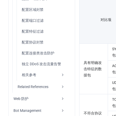
配置区域封禁
对比项
配置端口过滤
配置特征过滤
配置协议封禁
S
配置连接类攻击防护
包
具有明确攻
独立 DDoS 攻击流量告警
A
击特征的数
包
相关参考
据包
U
DDoS Protection 
Related References
包
Processing Order
DDoS Protection Console 
Web 防护
T
处置方式
Update (2026-01-12)
包
概述
Bot Management
相关概念介绍
不符合协议