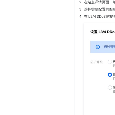
2.
在站点详情页面，
Step 1: Configure 
3.
选择需要配置的四
Authentication Method
4.
在 L3/4 DDoS
Step 2: Integrate Client 
Authentication
Browser & WebView Integration
Step 3: Configure Client 
Attestation Rules
iOS Integration
Step 4: Verify Client Attestation
iOS Integration
Mobile Integration References