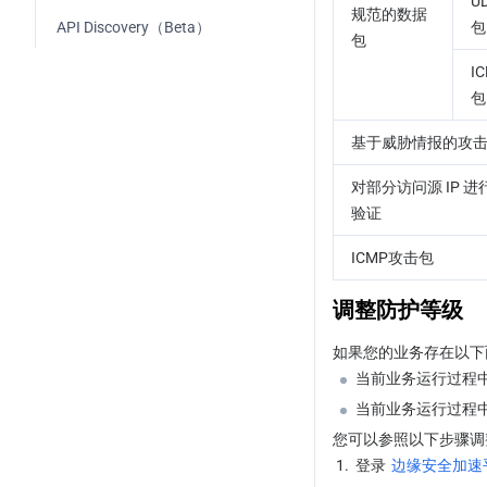
U
规范的数据
配置Web防护策略
Overview
API Discovery（Beta）
包
包
自定义规则
AI Crawler Control
I
包
Rate Limiting
Bot Intelligent analysis
基于威胁情报的攻
带宽滥用防护
Hosting Rules
Bot Basic Feature Management
对部分访问源 IP 进
CC 攻击防护
托管规则
Client Reputation
防护例外规则
验证
自定义速率限制规则
High-Frequency Scan 
Active Detection
托管定制规则
ICMP攻击包
Protection
Custom Bot Rule
Web 安全监控告警
调整防护等级
Client authentication (Beta)
Related References
如果您的业务存在以下
当前业务运行过程
Overview
Web 防护请求处理顺序
Related References
当前业务运行过程
Attestation Flow
处置方式
Action
您可以参照以下步骤调
1.
登录 
边缘安全加速平
Integration Guidelines
匹配条件