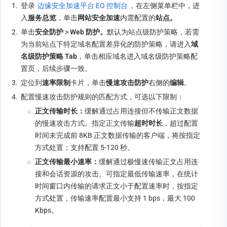
1.
登录 
边缘安全加速平台 EO 控制台
，在左侧菜单栏中，进
入
服务总览
，单击
网站安全加速
内需配置的
站点。
2.
单击
安全防护 
> 
Web 防护。
默认为站点级防护策略，若需
为当前站点下特定域名配置差异化的防护策略，请进入
域
名级防护策略 Tab
，单击相应域名进入域名级防护策略配
置页，后续步骤一致。
3.
定位到
速率限制
卡片，单击
慢速攻击防护
右侧的
编辑
。
4.
配置慢速攻击防护规则的匹配方式，可选以下限制：
正文传输时长：
缓解通过占用连接但不传输正文数据
的慢速攻击方式。指定正文传输
超时时长
，超过配置
时间未完成前 8KB 正文数据传输的客户端，将按指定
方式处置；支持配置 5-120 秒。
正文传输最小速率：
缓解通过极慢速传输正文占用连
接和会话资源的攻击。可指定最低传输速率，在统计
时间窗口内传输的请求正文小于配置速率时，按指定
方式处置，传输速率配置最小支持 1 bps，最大 100 
Kbps。