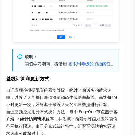
说明：
阈值学习期间，将沿用 
各限制等级的初始阈值
。
基线计算和更新方式
自适应频控根据配置的限制等级，统计当前域名的请求速
率，
以
近 7 天
的
每
日峰值
流量
动态生成
速率基线
。
基线
每 24 
小时
更
新
一次
，
始终基于最近
 7 天的
流量数据进行计算
。
自适应频控
采用分布式统计方法，每个 EdgeOne 节点
基于客
户端 IP 统计访问请求速率
，并依据当前限制等级对应的阈值
范围
执行
限速
。由于分布式统计特性，汇聚至源站的实际请
求速率可能超过上限。