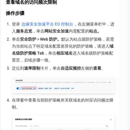
查看域名的访问频次限制
操作步骤
1.
登录 
边缘安全加速平台 EO 控制台
，在左侧菜单栏中，进
入
服务总览
，单击
网站安全加速
内需配置的
站点。
2.
单击
安全防护
 >
 Web 防护。
默认为站点级防护策略，若需
为当前站点下特定域名配置差异化的防护策略，请进入
域
名级防护策略 Tab
，单击
相应域名
进入域名级防护策略配
置页，后续步骤一致。
3.
定位到
速率限制
卡片，单击
自适应频控
左侧的
查看
。
4.
在弹窗中查看当前防护策略所关联域名的对应访问频次限
制。