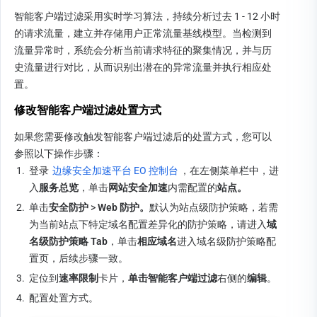
智能客户端过滤采用实时学习算法，持续分析过去 1 - 12 小时
的请求流量，建立并存储用户正常流量基线模型。当检测到
流量异常时，系统会分析当前请求特征的聚集情况，并与历
史流量进行对比，从而识别出潜在的异常流量并执行相应处
置。
修改智能客户端过滤处置方式
如果您需要修改触发智能客户端过滤后的处置方式，您可以
参照以下操作步骤：
1.
登录 
边缘安全加速平台 EO 控制台
，在左侧菜单栏中，进
入
服务总览
，单击
网站安全加速
内需配置的
站点。
2.
单击
安全防护 
>
 Web 防护。
默认为站点级防护策略，若需
为当前站点下特定域名配置差异化的防护策略，请进入
域
名级防护策略 Tab
，单击
相应域名
进入域名级防护策略配
置页，后续步骤一致。
3.
定位到
速率限制
卡片，
单击智能客户端过滤
右侧的
编辑
。
4.
配置处置方式。