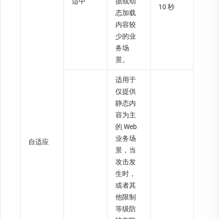
适中
据或动
10 秒
态加载
内容较
少的业
务场
景。
适用于
仅提供
静态内
容为主
的 Web 
业务场
自适应
景，当
攻击发
生时，
或者其
他限制
等级防