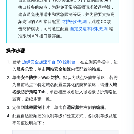
自适应频控适用于 Web 类业务。对于提供高频 API 
接口服务的站点，为避免正常的高频请求被误拦截，
建议避免使用适中和紧急限制等级，并为需要支持高
频访问的 API 接口配置 
防护例外规则
，跳过 CC 攻
击防护模块，同时通过配置 
自定义速率限制规则
 精
准限制 API 接口暴露面。
操作步骤
1.
登录 
边缘安全加速平台 EO 控制台
，在左侧菜单栏中，进
入
服务总览
，单击
网站安全加速
内需配置的
站点。
2.
单击
安全防护 
>
 Web 防护。
默认为站点级防护策略，若需
为当前站点下特定域名配置差异化的防护策略，请进入
域
名级防护策略 Tab
，单击相应域名进入域名级防护策略配
置页，后续步骤一致。
3.
定位到
速率限制
卡片，单击
自适应频控
右侧的
编辑
。
4.
配置自适应频控的限制等级和处置方式，各限制等级及速
率阈值说明如下：