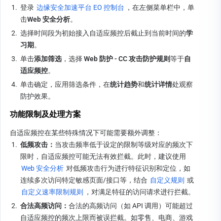
1.
登录 
边缘安全加速平台 EO 控制台
，在左侧菜单栏中，单
击
Web 安全分析
。
2.
选择时间段为初始接入自适应频控后截止到当前时间的
学
习期
。
3.
单击
添加筛选
，选择 
Web 防护 - CC 攻击防护规则
等于
自
适应
频
控
。
4.
单击确定，应用筛选条件，在
统计趋势
和
统计详情
处观察
防护效果。
功能限制及处理方案
自适应频控在某些特殊情况下可能需要额外调整：
1.
低频攻击：
当攻击频率低于设定的限制等级对应的频次下
限时，自适应频控可能无法有效拦截。此时，建议使用 
Web 安全分析
 对低频攻击行为进行特征识别和定位，如
连续多次访问特定敏感页面/接口等，结合 
自定义规则
 或 
自定义速率限制规则
，对满足特征的访问请求进行拦截。
2.
合法高频访问：
合法的高频访问（如 API 调用）可能超过
自适应频控的频次上限而被误拦截。如零售、电商、游戏