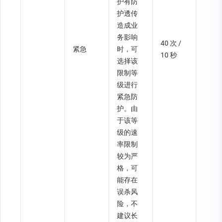
护有防
护透传
造成业
务影响
40 次 / 
紧急
时，可
10 秒
选择该
限制等
级进行
紧急防
护。由
于该等
级的速
率限制
较为严
格，可
能存在
误杀风
险，不
建议长