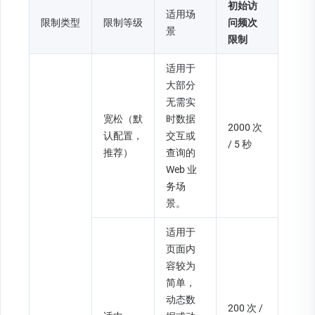
初始访
适用场
限制类型
限制等级
问频次
景
限制
适用于
大部分
无需实
宽松（默
时数据
2000 次 
认配置，
交互或
/ 5 秒
推荐）
查询的 
Web 业
务场
景。
适用于
页面内
容较为
简单，
动态数
200 次 / 