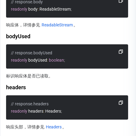
// response.body
readonly
 body
:
 ReadableStream
;
响应体，详情参见 
ReadableStream
。
bodyUsed
// response.bodyUsed
readonly
 bodyUsed
:
boolean
;
标识响应体是否已读取。
headers
// response.headers
readonly
 headers
:
 Headers
;
响应头部，详情参见 
Headers
。