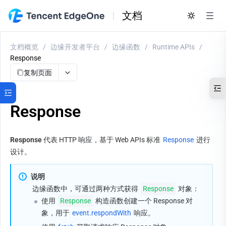
文档
文档概览
/
边缘开发者平台
/
边缘函数
/
Runtime APIs
/
Response
复制页面
Response
Response
 代表 HTTP 响应，基于 Web APIs 标准 
Response
 进行
设计。
说明
 边缘函数中，可通过两种方式获得 
Response
 对象：
使用 
Response
 构造函数创建一个 Response 对
象，用于 
event.respondWith
 响应。