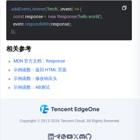
addEventListener
(
'fetch'
,
(
event
)
=>
{
const
 response 
=
new
Response
(
'hello world'
)
;
  event
.
respondWith
(
response
)
;
}
)
;
相关参考
MDN 官方文档：Response
示例函数：返回 HTML 页面
示例函数：修改响应头
示例函数：AB测试
Copyright © 2013-2026 Tencent Cloud. All Rights Reserved.