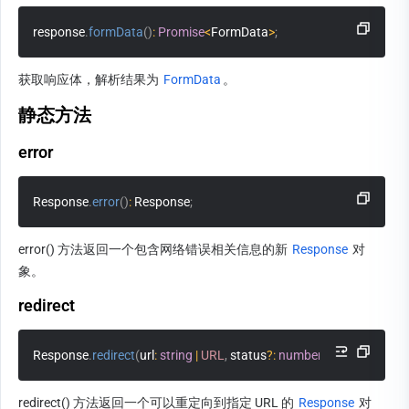
response
.
formData
(
)
:
Promise
<
FormData
>
;
获取响应体，解析结果为 
FormData
。
静态方法
error
Response
.
error
(
)
:
 Response
;
error() 方法返回一个包含网络错误相关信息的新 
Response 
对
象。
redirect
Response
.
redirect
(
url
:
string
|
URL
,
 status
?
:
number
)
:
 Response
;
redirect() 方法返回一个可以重定向到指定 URL 的 
Response
 对