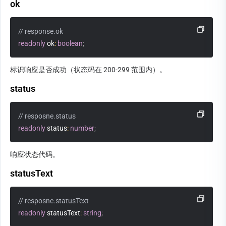
ok
// response.ok
readonly
 ok
:
boolean
;
标识响应是否成功（状态码在 200-299 范围内）。
status
// resposne.status
readonly
 status
:
number
;
响应状态代码。
statusText
// resposne.statusText
readonly
 statusText
:
string
;