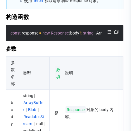
使用 
fetch 
获取请求响应 Response 对象。
构造函数
const
 response 
=
new
Response
(
body
?
:
string
|
 ArrayBuffer 
|
 Blob 
|
参数
参
数
必
类型
说明
名
填
称
string | 
b
ArrayBuffe
o
r
 | 
Blob
 | 
Response
对象的 body 内
是
d
ReadableSt
容。
y
ream
 |  null |   
undefined      