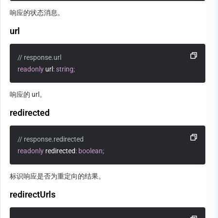
响应的状态消息。
url
// response.url
readonly
 url
:
string
;
响应的 url。
redirected
// response.redirected
readonly
 redirected
:
boolean
;
标识响应是否为重定向的结果。
redirectUrls