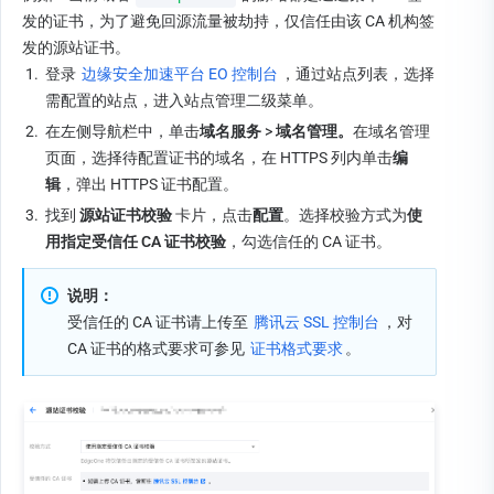
发的证书，为了避免回源流量被劫持，仅信任由该 CA 机构签
发的源站证书。
1.
登录 
边缘安全加速平台 EO 控制台
，通过站点列表，选择
需配置的站点，进入站点管理二级菜单。
2.
在左侧导航栏中，单击
域名服务 
>
 域名管理。
在域名管理
页面，选择待配置证书的域名，在 HTTPS 列内单击
编
辑
，弹出 HTTPS 证书配置。
3.
找到
 源站证书校验
 卡片，点击
配置
。选择校验方式为
使
用指定受信任 CA 证书校验
，勾选信任的 CA 证书。
说明：
受信任的 CA 证书请上传至 
腾讯云 SSL 控制台
，对 
CA 证书的格式要求可参见 
证书格式要求
。